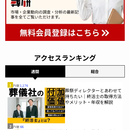
アクセスランキング
週間
総合
1
PV数
1,176
葬祭ディレクターとあわせて
持ちたい｜終活士の取得方法
やメリット・年収を解説
2
PV数
66