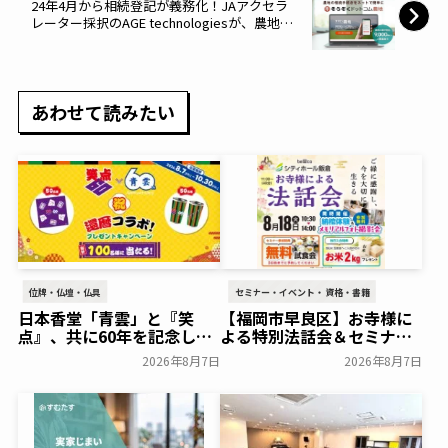
24年4月から相続登記が義務化！JAアクセラ
レーター採択のAGE technologiesが、農地の
相続・贈与手続きに対応する「そうぞくドッ
トコム農地」を新たに提供開始～01Booster
～
あわせて読みたい
位牌・仏壇・仏具
セミナー・イベント・資格・書籍
日本香堂「青雲」と『笑
【福岡市早良区】お寺様に
点』、共に60年を記念した
よる特別法話会＆セミナー
初コラボ！オリジナルグッ
特典「無料試食会」を8月
2026年8月7日
2026年8月7日
ズのプレゼントキャンペー
18日(月)にシティホール飯
ンを実施～日本香堂～
倉にて開催！～ベルコ～
一般公開
一般公開