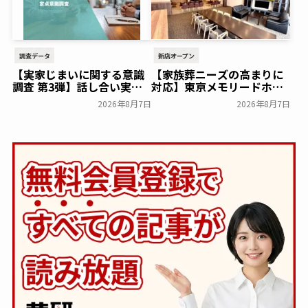
調査データ
新店オープン
【実家じまいに関する意識
【家族葬ニーズの高まりに
調査 第3弾】話し合い実施
対応】東京メモリードホー
率は29.5％で前回から低
ルに貸切型家族葬空間『第
2026年8月7日
2026年8月7日
下。「大相続時代」でも家
８ホール～Living～』オー
族の会話は進まず～すむた
プン～メモリードグループ
す～
～
一般公開
一般公開