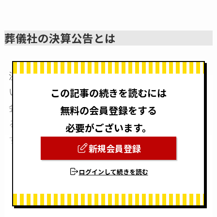
葬儀社の決算公告とは
決算公告資料はその会社が健全な経営を行って
いるかを確認できる計算書類となります。株式
この記事の続きを読むには
会社は定時株主総会の後に貸借対照表を公告す
無料の会員登録をする
る義務があり、その行為を決算公告といいま
必要がございます。
す。
新規会員登録
ログインして続きを読む