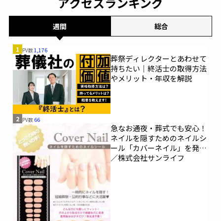
アクセスランキング
週間
総合
1
PV数
1,176
葬祭ディレクターとあわせて
持ちたい｜終活士の取得方法
やメリット・年収を解説
2
PV数
66
急なお通夜・葬式でも安心！
ネイルを隠すためのネイルシ
ール「カバーネイル」を発売
／株式会社サンライフ