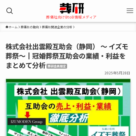
葬儀社向けBtoB情報メディア
ホーム
葬儀社の動向
葬儀社関連企業の分析
株式会社出雲殿互助会（静岡） ～ イズモ
葬祭～┃冠婚葬祭互助会の業績・利益を
まとめて分析
葬研会員限定
2025年5月28日