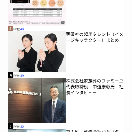
3
PV数
49
葬儀社の起用タレント（イメ
ージキャラクター）まとめ
4
PV数
39
株式会社家族葬のファミーユ
代表取締役 中道康彰氏 社
長インタビュー
5
PV数
32
第１回 葬儀会社がないタ