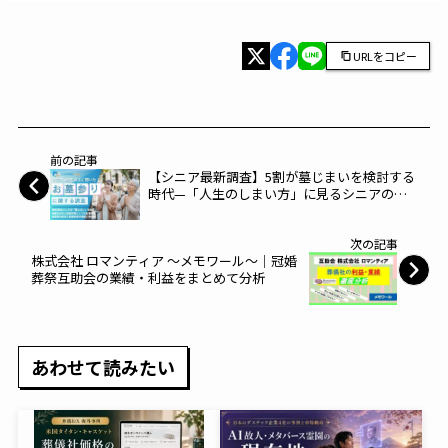
URLをコピー
前の記事
【シニア最新調査】5割が墓じまいを検討する
時代—「人生のしまい方」に見るシニアのリ
アル～コスモヘルス～
次の記事
株式会社 ロマンティア ～メモワール～｜冠婚
葬祭互助会の業績・利益をまとめて分析
あわせて読みたい