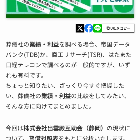
URLをコピー
葬儀社の
業績・利益
を調べる場合、帝国データ
バンク(TDB)か、商工リサーチ(TSR)、はたまた
日経テレコンで調べるのが一般的ですが、いず
れも有料です。
ちょっと知りたい、ざっくり今すぐ把握した
い、葬儀社の
業績・利益
の比較をしてみたい、
そんな方に向けてまとめました。
今回は
株式会社出雲殿互助会（静岡）
の現状に
ついて、
貸借対照表
をもとに分析いたします。