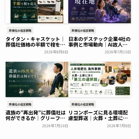
葬儀社の経営戦略
葬儀社の経営戦略
タイタン・キャスケット｜
日本のデステック企業4社の
葬儀社価格の半額で棺を売
事例と市場動向｜AI故人・
る「DTC型棺ビジネス」の
メタバース霊園の現在地
2026年8月6日
2026年7月15日
モデルを解説
葬研会員限定
葬研会員限定
葬儀社の経営戦略
葬儀社の経営戦略
遺族の”再出発”に葬儀社は
リコンポーズに見る環境配
何ができるか｜グリーフケ
慮型葬送｜火葬・土葬に次
アから読み解く故人との向
ぐ第三の選択肢「人体堆肥
2026年7月10日
2026年7月8日
き合い方
化」を解説
葬研会員限定
葬研会員限定