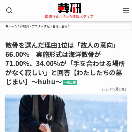
葬儀社向けBtoB情報メディア
ホーム
葬祭具・アフター情報
墓地・墓石
散骨を選んだ理由1位は「故人の意向」
66.00％｜実施形式は海洋散骨が
71.00％、34.00％が「手を合わせる場所
がなく寂しい」と回答【わたしたちの墓
じまい】～huhu～
一般公開
2026年5月18日