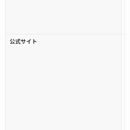
公式サイト
h
t
t
p
s
:
/
/
h
a
n