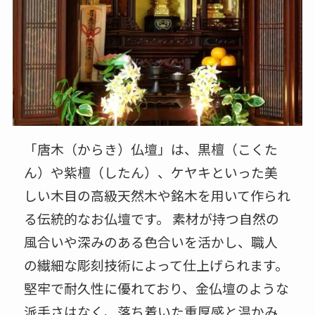
「唐木（からき）仏壇」は、黒檀（こくた
ん）や紫檀（したん）、ケヤキといった美
しい木目の高級天然木や銘木を用いて作られ
る伝統的なお仏壇です。 素材が持つ自然の
風合いや深みのある色合いを活かし、職人
の繊細な彫刻技術によって仕上げられます。
堅牢で耐久性に優れており、金仏壇のような
派手さはなく、落ち着いた重厚感と温かみ