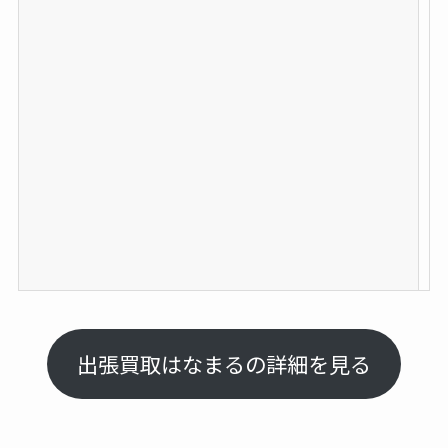
u
c
c
h
o
.
j
p
/
出張買取はなまるの詳細を見る