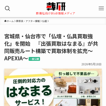
葬儀社向けBtoB情報メディア
ホーム
葬祭具・アフター情報
仏壇
宮城県・仙台市で「仏壇・仏具買取強
化」を開始 『出張買取はなまる』が共
同販売ルート構築で買取体制を拡充～
APEXIA～
一般公開
2026年5月18日