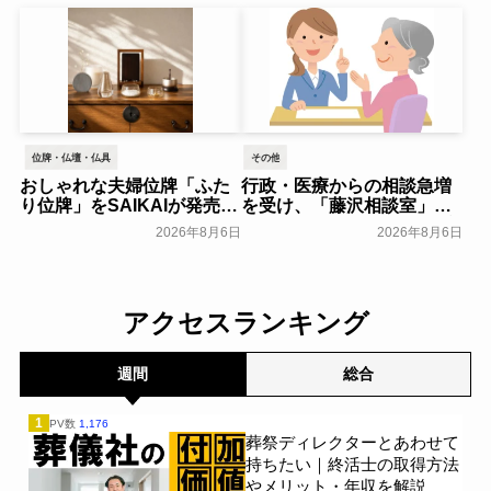
が「お盆に話したい」｜
年8月オープン～サン・ライ
「しっかり保険、ちゃんと
フホールディング～
一般公開
節約。」が親の相続につい
て400名を対象に意識調査
を実施～Sasuke Financial
Lab～
一般公開
位牌・仏壇・仏具
その他
おしゃれな夫婦位牌「ふた
行政・医療からの相談急増
り位牌」をSAIKAIが発売～
を受け、「藤沢相談室」を
森正～
開設～アドバンスライフプ
一般公開
2026年8月6日
2026年8月6日
ランニング～
一般公開
アクセスランキング
週間
総合
1
PV数
1,176
葬祭ディレクターとあわせて
持ちたい｜終活士の取得方法
やメリット・年収を解説