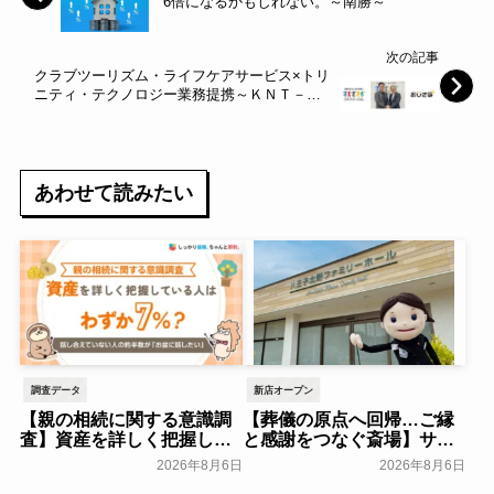
6倍になるかもしれない。～南勝～
次の記事
クラブツーリズム・ライフケアサービス×トリ
ニティ・テクノロジー業務提携～ＫＮＴ－Ｃ
Ｔ ＨＤ～
あわせて読みたい
調査データ
新店オープン
【親の相続に関する意識調
【葬儀の原点へ回帰…ご縁
査】資産を詳しく把握して
と感謝をつなぐ斎場】サ
いる人はわずか7％？具体的
ン・ライフ、「八王子北野
2026年8月6日
2026年8月6日
に話せていない人の約半数
ファミリーホール」を2026