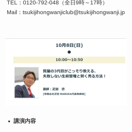
TEL：0120-792-048（全日9時～17時）
Mail：tsukijihongwanjiclub@tsukijihongwanji.jp
講演内容