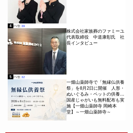
4
PV数
39
株式会社家族葬のファミーユ
代表取締役 中道康彰氏 社
長インタビュー
5
PV数
32
一畑山薬師寺で「無縁仏供養
祭」を8月2日に開催 人形・
ぬいぐるみ・ペットの供養、
国産じゃがいも無料配布も実
施【一畑山薬師寺 岡崎本
堂】～一畑山薬師寺～