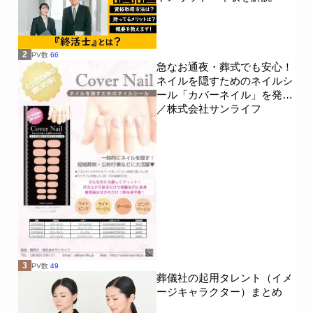
2
PV数
66
急なお通夜・葬式でも安心！
ネイルを隠すためのネイルシ
ール「カバーネイル」を発売
／株式会社サンライフ
3
PV数
49
葬儀社の起用タレント（イメ
ージキャラクター）まとめ