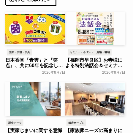
位牌・仏壇・仏具
セミナー・イベント・資格・書籍
日本香堂「青雲」と『笑
【福岡市早良区】お寺様に
点』、共に60年を記念した
よる特別法話会＆セミナー
初コラボ！オリジナルグッ
特典「無料試食会」を8月
2026年8月7日
2026年8月7日
ズのプレゼントキャンペー
18日(月)にシティホール飯
ンを実施～日本香堂～
倉にて開催！～ベルコ～
一般公開
一般公開
調査データ
新店オープン
【実家じまいに関する意識
【家族葬ニーズの高まりに