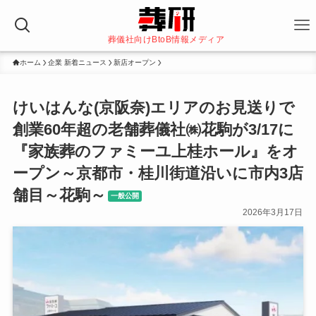
葬儀社向けBtoB情報メディア
ホーム
企業 新着ニュース
新店オープン
けいはんな(京阪奈)エリアのお見送りで
創業60年超の老舗葬儀社㈱花駒が3/17に
『家族葬のファミーユ上桂ホール』をオ
ープン～京都市・桂川街道沿いに市内3店
舗目～花駒～
一般公開
2026年3月17日