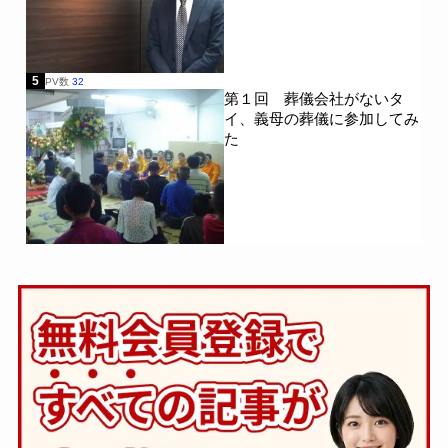
5
PV数
32
第１回 葬儀会社がないタ
イ、義母の葬儀に参加してみ
た