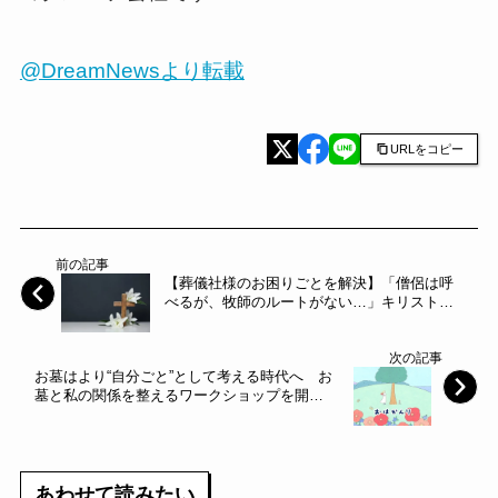
@DreamNewsより転載
URLをコピー
前の記事
【葬儀社様のお困りごとを解決】「僧侶は呼
べるが、牧師のルートがない…」キリスト教
葬儀の依頼に即応できる牧師派遣サービス
『ともなる』が全国各地の葬儀社と提携を強
次の記事
化～グレープヴァイン～
お墓はより“自分ごと”として考える時代へ お
墓と私の関係を整えるワークショップを開催
～おはかんり～
あわせて読みたい