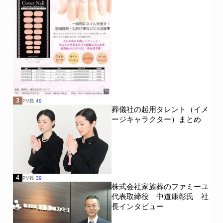
3
PV数
49
葬儀社の起用タレント（イメ
ージキャラクター）まとめ
4
PV数
39
株式会社家族葬のファミーユ
代表取締役 中道康彰氏 社
長インタビュー