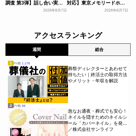
調査 第3弾】話し合い実施
対応】東京メモリードホー
率は29.5％で前回から低
ルに貸切型家族葬空間『第
2026年8月7日
2026年8月7日
下。「大相続時代」でも家
８ホール～Living～』オー
族の会話は進まず～すむた
プン～メモリードグループ
す～
～
一般公開
一般公開
アクセスランキング
週間
総合
1
PV数
1,176
葬祭ディレクターとあわせて
持ちたい｜終活士の取得方法
やメリット・年収を解説
2
PV数
66
急なお通夜・葬式でも安心！
ネイルを隠すためのネイルシ
ール「カバーネイル」を発売
／株式会社サンライフ