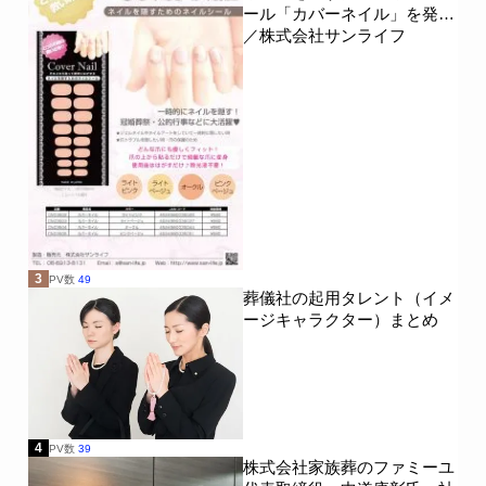
ール「カバーネイル」を発売
／株式会社サンライフ
3
PV数
49
葬儀社の起用タレント（イメ
ージキャラクター）まとめ
4
PV数
39
株式会社家族葬のファミーユ