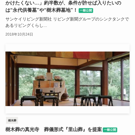
かけたくない…」約半数が、条件が許せば入りたいの
は“永代供養墓”や“樹木葬墓地”！
一般公開
サンケイリビング新聞社 リビング新聞グループのシンクタンクで
あるリビングくらし...
2018年10月24日
樹木葬
樹木葬の真光寺 葬儀形式『里山葬』を提案
一般公開