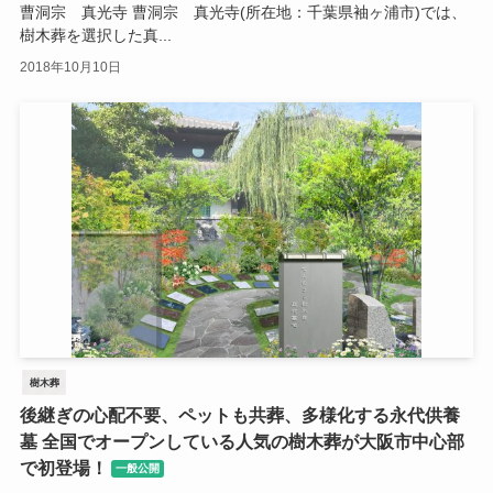
曹洞宗 真光寺 曹洞宗 真光寺(所在地：千葉県袖ヶ浦市)では、
樹木葬を選択した真...
2018年10月10日
樹木葬
後継ぎの心配不要、ペットも共葬、多様化する永代供養
墓 全国でオープンしている人気の樹木葬が大阪市中心部
で初登場！
一般公開