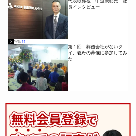
代表取締役 中道康彰氏 社
長インタビュー
5
PV数
32
第１回 葬儀会社がないタ
イ、義母の葬儀に参加してみ
た