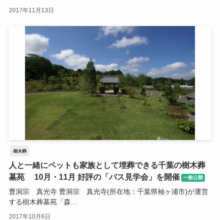
2017年11月13日
樹木葬
人と一緒にペットも家族として埋葬できる千葉の樹木葬
墓苑 10月・11月 好評の「バス見学会」を開催
一般公開
曹洞宗 真光寺 曹洞宗 真光寺(所在地：千葉県袖ヶ浦市)が運営
する樹木葬墓苑「森...
2017年10月6日