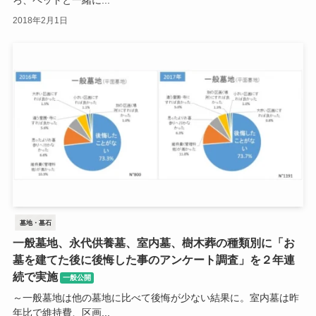
2018年2月1日
墓地・墓石
一般墓地、永代供養墓、室内墓、樹木葬の種類別に「お
墓を建てた後に後悔した事のアンケート調査」を２年連
続で実施
一般公開
～一般墓地は他の墓地に比べて後悔が少ない結果に。室内墓は昨
年比で維持費、区画...