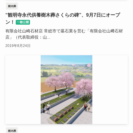
樹木葬
“観明寺永代供養樹木葬さくらの碑”、9月7日にオープ
ン！
一般公開
有限会社山崎石材店 常総市で墓石業を営む「有限会社山﨑石材
店」（代表取締役：山...
2019年8月24日
樹木葬