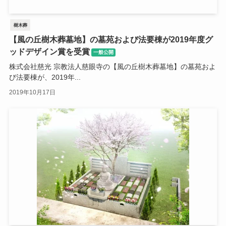
樹木葬
【風の丘樹木葬墓地】の墓苑および法要棟が2019年度グ
ッドデザイン賞を受賞
一般公開
株式会社慈光 宗教法人慈眼寺の【風の丘樹木葬墓地】の墓苑およ
び法要棟が、2019年...
2019年10月17日