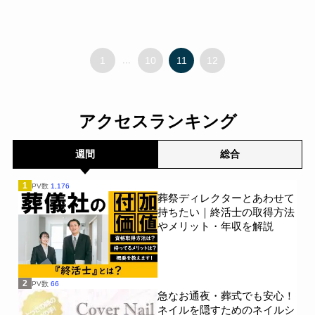
1
...
10
11
12
アクセスランキング
週間
総合
1
PV数
1,176
葬祭ディレクターとあわせて
持ちたい｜終活士の取得方法
やメリット・年収を解説
2
PV数
66
急なお通夜・葬式でも安心！
ネイルを隠すためのネイルシ