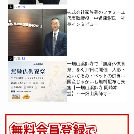
4
PV数
39
株式会社家族葬のファミーユ
代表取締役 中道康彰氏 社
長インタビュー
5
PV数
32
一畑山薬師寺で「無縁仏供養
祭」を8月2日に開催 人形・
ぬいぐるみ・ペットの供養、
国産じゃがいも無料配布も実
施【一畑山薬師寺 岡崎本
堂】～一畑山薬師寺～