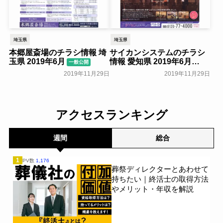
埼玉県
埼玉県
本郷屋斎場のチラシ情報 埼
サイカンシステムのチラシ
玉県 2019年6月
情報 愛知県 2019年6月
一般公開
一般公開
2019年11月29日
2019年11月29日
アクセスランキング
週間
総合
1
PV数
1,176
葬祭ディレクターとあわせて
持ちたい｜終活士の取得方法
やメリット・年収を解説