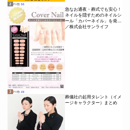
2
PV数
66
急なお通夜・葬式でも安心！
ネイルを隠すためのネイルシ
ール「カバーネイル」を発売
／株式会社サンライフ
3
PV数
49
葬儀社の起用タレント（イメ
ージキャラクター）まとめ