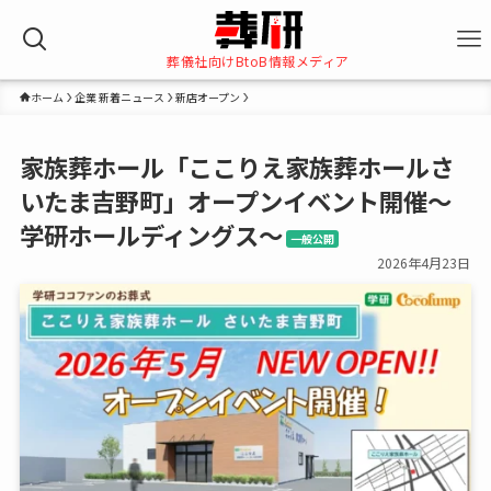
葬儀社向けBtoB情報メディア
ホーム
企業 新着ニュース
新店オープン
家族葬ホール「ここりえ家族葬ホールさ
いたま吉野町」オープンイベント開催～
学研ホールディングス～
一般公開
2026年4月23日