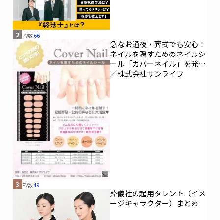
2
PV数
66
急なお通夜・葬式でも安心！
ネイルを隠すためのネイルシ
ール「カバーネイル」を発売
／株式会社サンライフ
3
PV数
49
葬儀社の起用タレント（イメ
ージキャラクター）まとめ