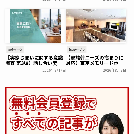
ズのプレゼントキャンペー
18日(月)にシティホール飯
ンを実施～日本香堂～
倉にて開催！～ベルコ～
一般公開
一般公開
調査データ
新店オープン
【実家じまいに関する意識
【家族葬ニーズの高まりに
調査 第3弾】話し合い実施
対応】東京メモリードホー
率は29.5％で前回から低
ルに貸切型家族葬空間『第
2026年8月7日
2026年8月7日
下。「大相続時代」でも家
８ホール～Living～』オー
族の会話は進まず～すむた
プン～メモリードグループ
す～
～
一般公開
一般公開