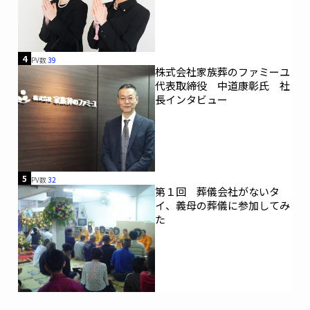
4
PV数
39
株式会社家族葬のファミーユ
代表取締役 中道康彰氏 社
長インタビュー
5
PV数
32
第１回 葬儀会社がないタ
イ、義母の葬儀に参加してみ
た