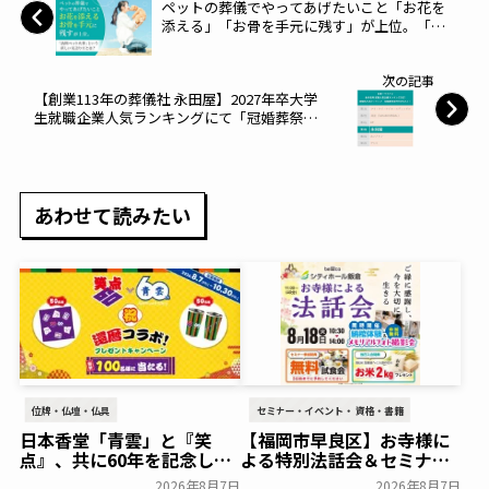
ペットの葬儀でやってあげたいこと「お花を
添える」「お骨を手元に残す」が上位。「訪
問ペット火葬」という新しい見送り方とは？
～NEXER～
次の記事
【創業113年の葬儀社 永田屋】2027年卒大学
生就職企業人気ランキングにて「冠婚葬祭部
門」第4位にランクイン！～永田屋～
あわせて読みたい
位牌・仏壇・仏具
セミナー・イベント・資格・書籍
日本香堂「青雲」と『笑
【福岡市早良区】お寺様に
点』、共に60年を記念した
よる特別法話会＆セミナー
初コラボ！オリジナルグッ
特典「無料試食会」を8月
2026年8月7日
2026年8月7日