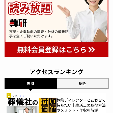
アクセスランキング
週間
総合
1
PV数
1,176
葬祭ディレクターとあわせて
持ちたい｜終活士の取得方法
やメリット・年収を解説