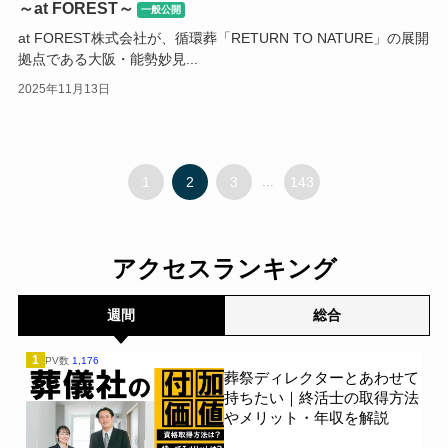
～at FOREST～
一般公開
at FOREST株式会社が、循環葬「RETURN TO NATURE」の展開
拠点である大阪・能勢妙見...
2025年11月13日
1
2
3
...
143
アクセスランキング
週間
総合
1
PV数
1,176
葬祭ディレクターとあわせて
持ちたい｜終活士の取得方法
やメリット・年収を解説