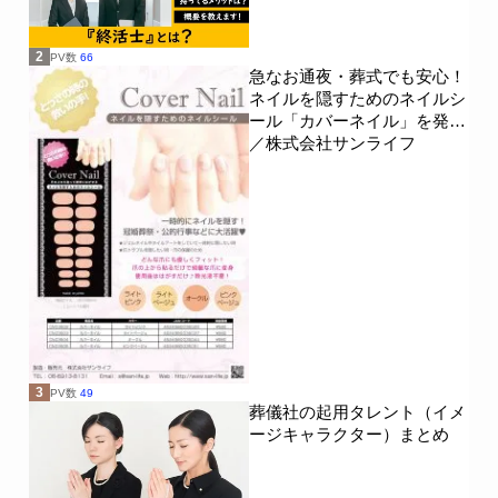
2
PV数
66
急なお通夜・葬式でも安心！
ネイルを隠すためのネイルシ
ール「カバーネイル」を発売
／株式会社サンライフ
3
PV数
49
葬儀社の起用タレント（イメ
ージキャラクター）まとめ