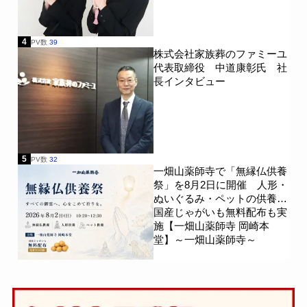
4
PV数
39
株式会社家族葬のファミーユ
代表取締役 中道康彰氏 社
長インタビュー
5
PV数
32
一畑山薬師寺で「無縁仏供養
祭」を8月2日に開催 人形・
ぬいぐるみ・ペットの供養、
国産じゃがいも無料配布も実
施【一畑山薬師寺 岡崎本
堂】～一畑山薬師寺～