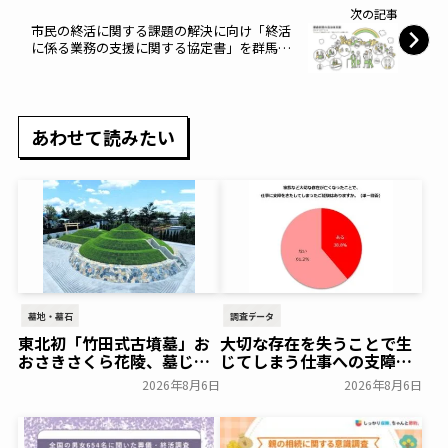
次の記事
市民の終活に関する課題の解決に向け「終活
に係る業務の支援に関する協定書」を群馬県
安中市と締結～鎌倉新書～
あわせて読みたい
墓地・墓石
調査データ
東北初「竹田式古墳墓」お
大切な存在を失うことで生
おさきさくら花陵、墓じま
じてしまう仕事への支障
いのご負担を軽減する「墓
「経験がある」38.8％～ビ
2026年8月6日
2026年8月6日
じまいアシストプラン」を
ースタイルグループ～
開始 ─ 合同永久埋葬（合祀
一般公開
墓）への改葬がお二人目以