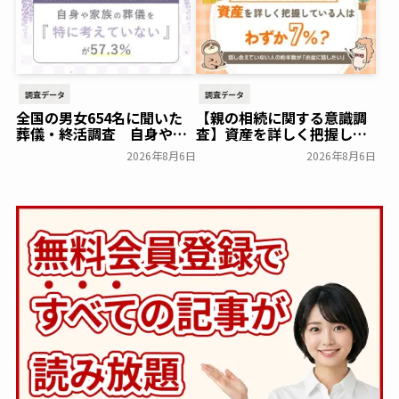
降100,000円（税込）に
【株式会社前方後円墳】～
前方後円墳～
一般公開
調査データ
調査データ
全国の男女654名に聞いた
【親の相続に関する意識調
葬儀・終活調査 自身や家
査】資産を詳しく把握して
族の葬儀について「特に考
いる人はわずか7％？具体的
2026年8月6日
2026年8月6日
えていない」が57.3％～
に話せていない人の約半数
NEXER Group～
が「お盆に話したい」｜
一般公開
「しっかり保険、ちゃんと
節約。」が親の相続につい
て400名を対象に意識調査
を実施～Sasuke Financial
Lab～
一般公開