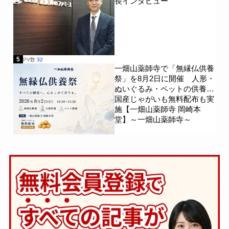
長インタビュー
5
PV数
32
一畑山薬師寺で「無縁仏供養
祭」を8月2日に開催 人形・
ぬいぐるみ・ペットの供養、
国産じゃがいも無料配布も実
施【一畑山薬師寺 岡崎本
堂】～一畑山薬師寺～