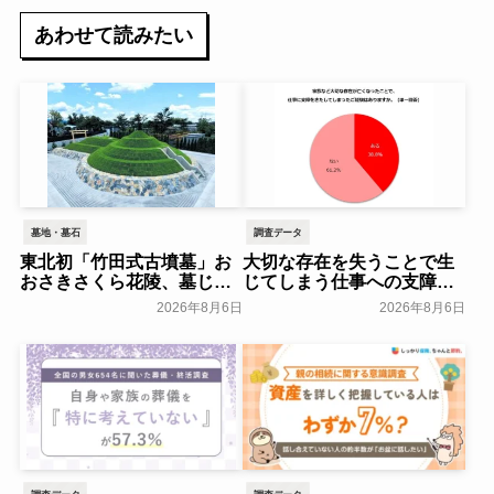
あわせて読みたい
墓地・墓石
調査データ
東北初「竹田式古墳墓」お
大切な存在を失うことで生
おさきさくら花陵、墓じま
じてしまう仕事への支障
いのご負担を軽減する「墓
「経験がある」38.8％～ビ
2026年8月6日
2026年8月6日
じまいアシストプラン」を
ースタイルグループ～
開始 ─ 合同永久埋葬（合祀
一般公開
墓）への改葬がお二人目以
降100,000円（税込）に【株
式会社前方後円墳】～前方
後円墳～
一般公開