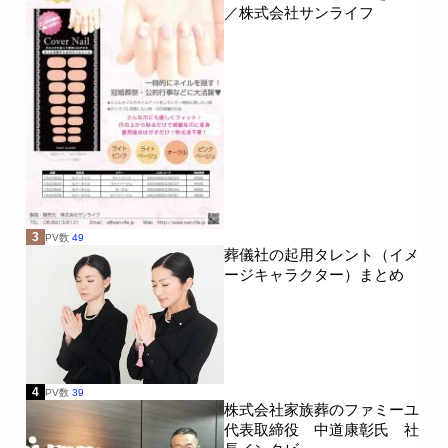
／株式会社サンライフ
3
PV数
49
葬儀社の起用タレント（イメ
ージキャラクター）まとめ
4
PV数
39
株式会社家族葬のファミーユ
代表取締役 中道康彰氏 社