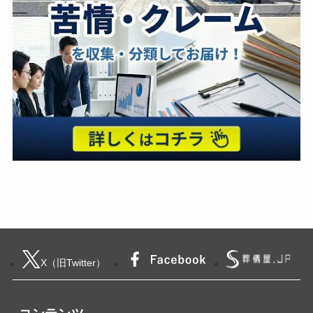
X（旧Twitter）