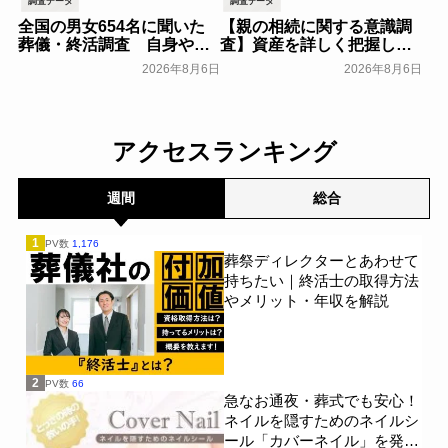
調査データ
調査データ
全国の男女654名に聞いた
【親の相続に関する意識調
葬儀・終活調査 自身や家
査】資産を詳しく把握して
族の葬儀について「特に考
いる人はわずか7％？具体的
2026年8月6日
2026年8月6日
えていない」が57.3％～
に話せていない人の約半数
NEXER Group～
が「お盆に話したい」｜
一般公開
「しっかり保険、ちゃんと
節約。」が親の相続につい
アクセスランキング
て400名を対象に意識調査
を実施～Sasuke Financial
Lab～
一般公開
週間
総合
1
PV数
1,176
葬祭ディレクターとあわせて
持ちたい｜終活士の取得方法
やメリット・年収を解説
2
PV数
66
急なお通夜・葬式でも安心！
ネイルを隠すためのネイルシ
ール「カバーネイル」を発売