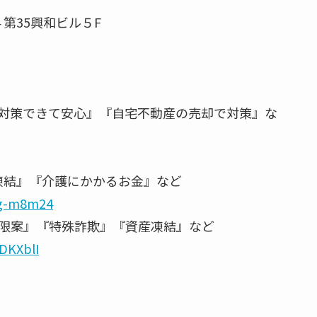
4 第35興和ビル５F
対策できて安心』『自宅不動産の売却で対策』な
凍結』『介護にかかるお金』など
gg-m8m24
制限案』『特殊詐欺』『資産凍結』など
DKXblI