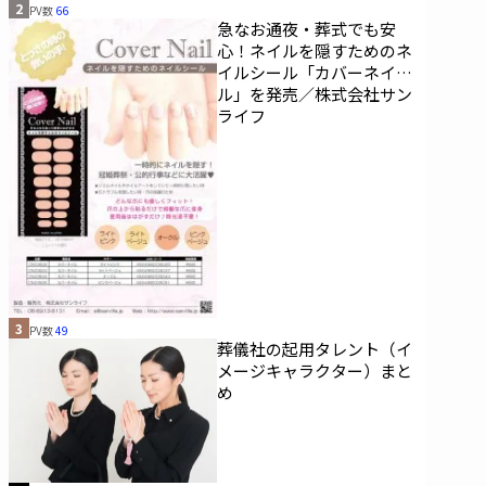
2
PV数
66
急なお通夜・葬式でも安
心！ネイルを隠すためのネ
イルシール「カバーネイ
ル」を発売／株式会社サン
ライフ
3
PV数
49
葬儀社の起用タレント（イ
メージキャラクター）まと
め