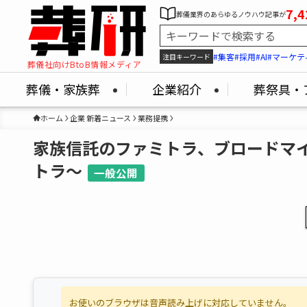
7,4
葬儀業界のあらゆるノウハウ記事が
#集客
#採用
#AI
#マーケテ
注目キーワード
葬儀社向けBtoB情報メディア
葬儀・家族葬
企業紹介
葬祭具・
ホーム
企業 新着ニュース
業務提携
家族信託のファミトラ、ブロードマ
トラ～
一般公開
お使いのブラウザは音声読み上げに対応していません。