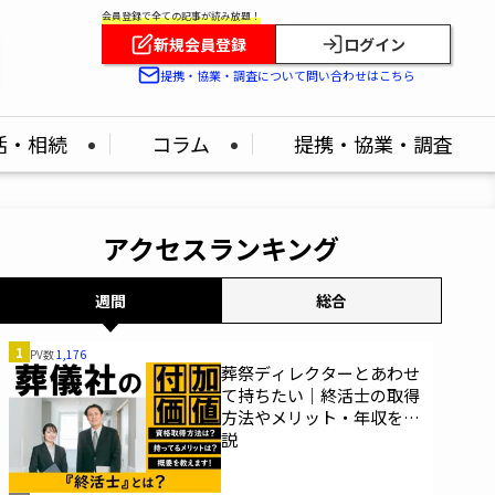
会員登録で全ての記事が読み放題！
新規会員登録
ログイン
提携・協業・調査について問い合わせはこちら
活・相続
コラム
提携・協業・調査
アクセスランキング
週間
総合
1
PV数
1,176
葬祭ディレクターとあわせ
て持ちたい｜終活士の取得
方法やメリット・年収を解
説