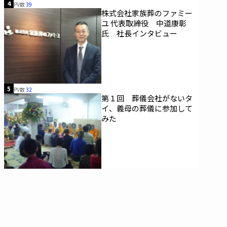
4
PV数
39
株式会社家族葬のファミー
ユ 代表取締役 中道康彰
氏 社長インタビュー
5
PV数
32
第１回 葬儀会社がないタ
イ、義母の葬儀に参加して
みた