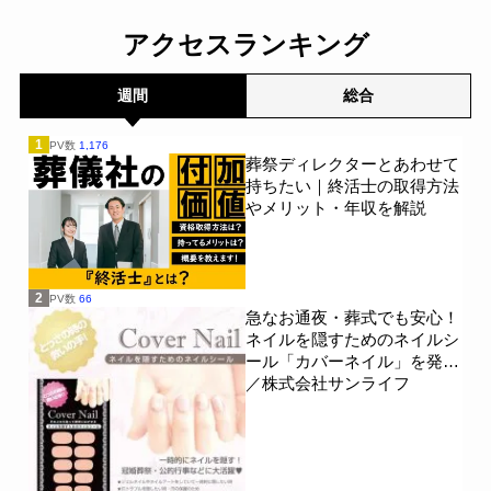
す～
～
一般公開
一般公開
アクセスランキング
週間
総合
1
PV数
1,176
葬祭ディレクターとあわせて
持ちたい｜終活士の取得方法
やメリット・年収を解説
2
PV数
66
急なお通夜・葬式でも安心！
ネイルを隠すためのネイルシ
ール「カバーネイル」を発売
／株式会社サンライフ