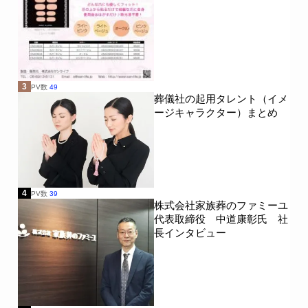
3
PV数
49
葬儀社の起用タレント（イメ
ージキャラクター）まとめ
4
PV数
39
株式会社家族葬のファミーユ
代表取締役 中道康彰氏 社
長インタビュー