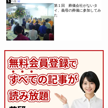
5
PV数
32
第１回 葬儀会社がないタ
イ、義母の葬儀に参加してみ
た