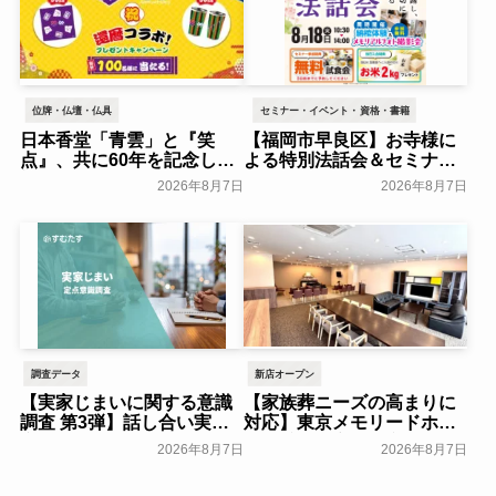
位牌・仏壇・仏具
セミナー・イベント・資格・書籍
日本香堂「青雲」と『笑
【福岡市早良区】お寺様に
点』、共に60年を記念した
よる特別法話会＆セミナー
初コラボ！オリジナルグッ
特典「無料試食会」を8月
2026年8月7日
2026年8月7日
ズのプレゼントキャンペー
18日(月)にシティホール飯
ンを実施～日本香堂～
倉にて開催！～ベルコ～
一般公開
一般公開
調査データ
新店オープン
【実家じまいに関する意識
【家族葬ニーズの高まりに
調査 第3弾】話し合い実施
対応】東京メモリードホー
率は29.5％で前回から低
ルに貸切型家族葬空間『第
2026年8月7日
2026年8月7日
下。「大相続時代」でも家
８ホール～Living～』オー
族の会話は進まず～すむた
プン～メモリードグループ