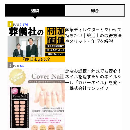
週間
総合
1
PV数
1,176
葬祭ディレクターとあわせて
持ちたい｜終活士の取得方法
やメリット・年収を解説
2
PV数
66
急なお通夜・葬式でも安心！
ネイルを隠すためのネイルシ
ール「カバーネイル」を発売
／株式会社サンライフ