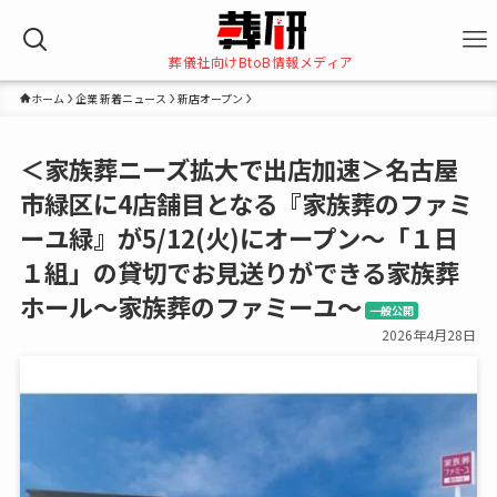
葬儀社向けBtoB情報メディア
ホーム
企業 新着ニュース
新店オープン
＜家族葬ニーズ拡大で出店加速＞名古屋
市緑区に4店舗目となる『家族葬のファミ
ーユ緑』が5/12(火)にオープン～「１日
１組」の貸切でお見送りができる家族葬
ホール～家族葬のファミーユ～
一般公開
2026年4月28日