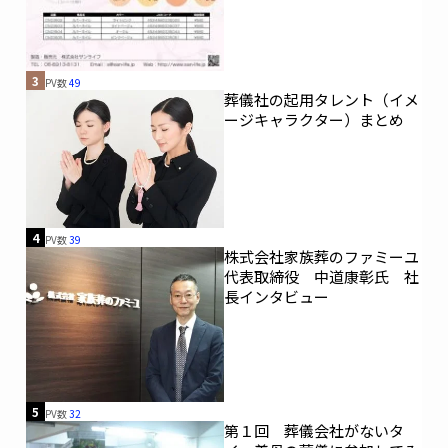
3
PV数
49
葬儀社の起用タレント（イメ
ージキャラクター）まとめ
4
PV数
39
株式会社家族葬のファミーユ
代表取締役 中道康彰氏 社
長インタビュー
5
PV数
32
第１回 葬儀会社がないタ