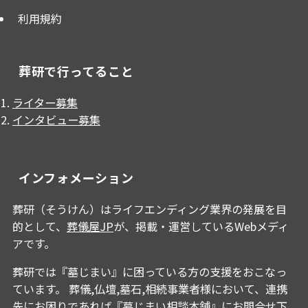
利用規約
葬研で行ってること
ライター募集
インタビュー募集
インフォメーション
葬研（そうけん）はライフエンディング業界の発展を目
的として、
葬儀屋JP
が、掲載・運営しているWebメディ
アです。
葬研では『墓じまい』に困っている方の支援をおこなっ
ています。 葬儀,仏壇,墓石,相続事業者様において、連携
先にお困りであれば『
墓じまい相談本舗
』にお問合せ下