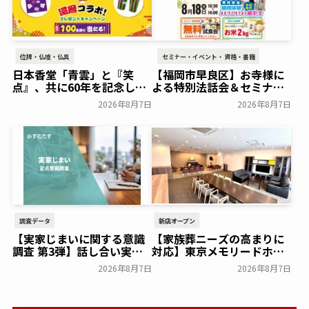
位牌・仏壇・仏具
セミナー・イベント・資格・書籍
日本香堂「青雲」と『笑
【福岡市早良区】お寺様に
点』、共に60年を記念した
よる特別法話会＆セミナー
初コラボ！オリジナルグッ
特典「無料試食会」を8月
2026年8月7日
2026年8月7日
ズのプレゼントキャンペー
18日(月)にシティホール飯
ンを実施～日本香堂～
倉にて開催！～ベルコ～
一般公開
一般公開
調査データ
新店オープン
【実家じまいに関する意識
【家族葬ニーズの高まりに
調査 第3弾】話し合い実施
対応】東京メモリードホー
率は29.5％で前回から低
ルに貸切型家族葬空間『第
2026年8月7日
2026年8月7日
下。「大相続時代」でも家
８ホール～Living～』オー
族の会話は進まず～すむた
プン～メモリードグループ
す～
～
一般公開
一般公開