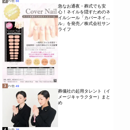
2
PV数
66
急なお通夜・葬式でも安
心！ネイルを隠すためのネ
イルシール「カバーネイ
ル」を発売／株式会社サン
ライフ
3
PV数
49
葬儀社の起用タレント（イ
メージキャラクター）まと
め
4
PV数
39