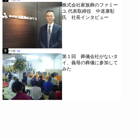
株式会社家族葬のファミー
ユ 代表取締役 中道康彰
氏 社長インタビュー
5
PV数
32
第１回 葬儀会社がないタ
イ、義母の葬儀に参加して
みた