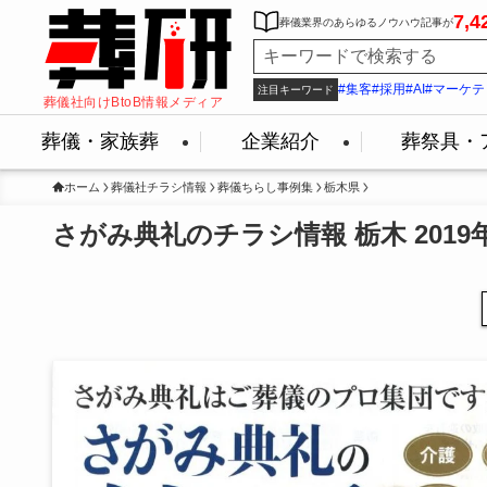
7,4
葬儀業界のあらゆるノウハウ記事が
#集客
#採用
#AI
#マーケテ
注目キーワード
葬儀社向けBtoB情報メディア
葬儀・家族葬
企業紹介
葬祭具・
ホーム
葬儀社チラシ情報
葬儀ちらし事例集
栃木県
さがみ典礼のチラシ情報 栃木 2019