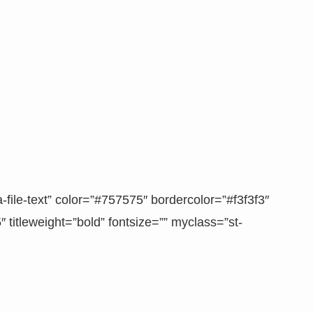
e-text” color=”#757575″ bordercolor=”#f3f3f3″
 titleweight=”bold” fontsize=”” myclass=”st-