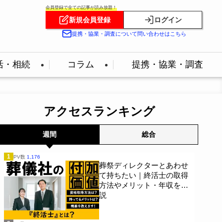
会員登録で全ての記事が読み放題！
新規会員登録
ログイン
提携・協業・調査について問い合わせはこちら
活・相続
コラム
提携・協業・調査
アクセスランキング
週間
総合
1
PV数
1,176
葬祭ディレクターとあわせ
て持ちたい｜終活士の取得
方法やメリット・年収を解
説