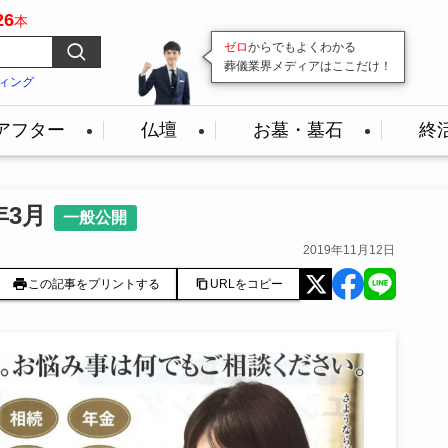
26
本
ゼロ
変わり続ける葬儀業界。
からでもよくわかる
葬儀業界メディアはここだけ！
その最前線を
毎日発信
続けています！
ィング
アフター
仏壇
お墓・墓石
終
年3月
一般公開
2019年11月12日
この記事をプリントする
URLをコピー