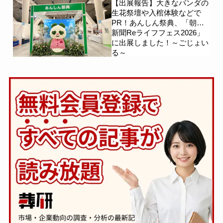
【出展報告】大きなパンダの
生花祭壇や入棺体験などで
PR！あんしん祭典、「朝日
新聞Reライフフェス2026」
に出展しました！～ごじょい
る～