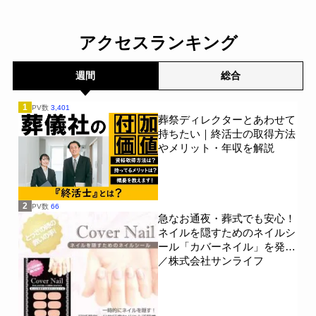
アクセスランキング
週間
総合
1
PV数
3,401
葬祭ディレクターとあわせて
持ちたい｜終活士の取得方法
やメリット・年収を解説
2
PV数
66
急なお通夜・葬式でも安心！
ネイルを隠すためのネイルシ
ール「カバーネイル」を発売
／株式会社サンライフ