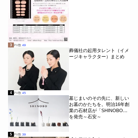
3
PV数
49
葬儀社の起用タレント（イメ
ージキャラクター）まとめ
4
PV数
45
墓じまいのその先に、新しい
お墓のかたちを。明治16年創
業の石材店が「SHINOBO」
を発売～石安～
5
PV数
39