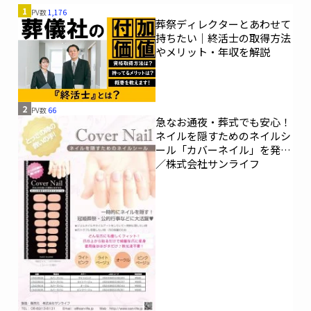
1
PV数
1,176
葬祭ディレクターとあわせて
持ちたい｜終活士の取得方法
やメリット・年収を解説
2
PV数
66
急なお通夜・葬式でも安心！
ネイルを隠すためのネイルシ
ール「カバーネイル」を発売
／株式会社サンライフ