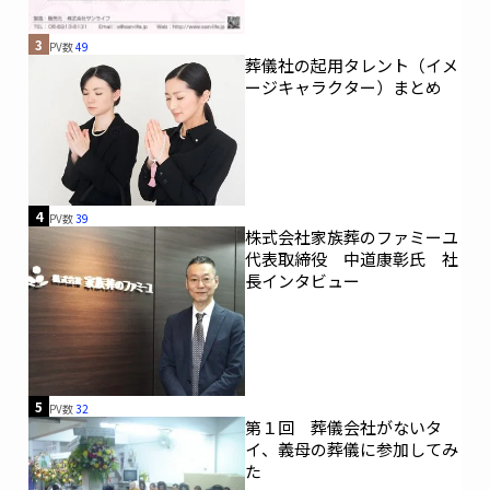
3
PV数
49
葬儀社の起用タレント（イメ
ージキャラクター）まとめ
4
PV数
39
株式会社家族葬のファミーユ
代表取締役 中道康彰氏 社
長インタビュー
5
PV数
32
第１回 葬儀会社がないタ
イ、義母の葬儀に参加してみ
た