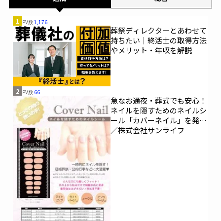
1
PV数
1,176
葬祭ディレクターとあわせて
持ちたい｜終活士の取得方法
やメリット・年収を解説
2
PV数
66
急なお通夜・葬式でも安心！
ネイルを隠すためのネイルシ
ール「カバーネイル」を発売
／株式会社サンライフ