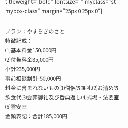
titleweight=”bold” fontsize=”” myclass=”st-
mybox-class” margin=”25px 0 25px 0″]
プラン：やすらぎのさと
特徴記載：
⑴基本料金150,000円
⑵付帯料金85,000円
小計235,000円
事前相談割引-50,000円
料金に含まれないもの⑴僧侶等謝礼⑵お清め等
飲食代⑶会葬御礼及び香典返し⑷式場・法要室
⑸霊安室
金額表記：合計185,000円