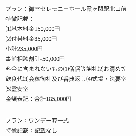
プラン：御室セレモニーホール霞ヶ関駅北口前
特徴記載：
⑴基本料金150,000円
⑵付帯料金85,000円
小計235,000円
事前相談割引-50,000円
料金に含まれないもの⑴僧侶等謝礼⑵お清め等
飲食代⑶会葬御礼及び香典返し⑷式場・法要室
⑸霊安室
金額表記：合計185,000円
プラン：ワンデー葬一式
特徴記載：記載なし