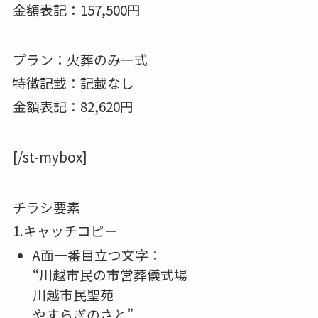
金額表記：157,500円
プラン：火葬のみ一式
特徴記載：記載なし
金額表記：82,620円
[/st-mybox]
チラシ要素
1.キャッチコピー
A面一番目立つ文字：
“川越市民の市営葬儀式場
川越市民聖苑
やすらぎのさと”