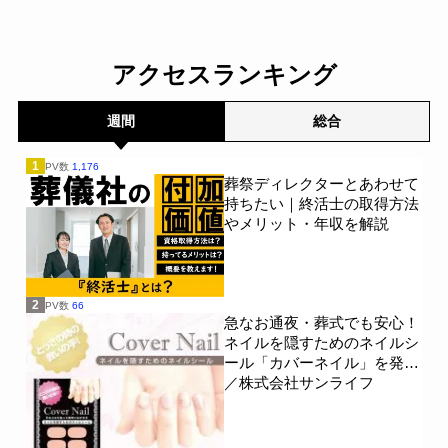
アクセスランキング
週間
総合
1
PV数
1,176
葬祭ディレクターとあわせて
持ちたい｜終活士の取得方法
やメリット・年収を解説
2
PV数
66
急なお通夜・葬式でも安心！
ネイルを隠すためのネイルシ
ール「カバーネイル」を発売
／株式会社サンライフ