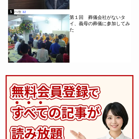
5
PV数
32
第１回 葬儀会社がないタ
イ、義母の葬儀に参加してみ
た