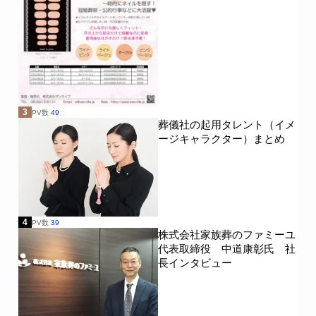
3
PV数
49
葬儀社の起用タレント（イメ
ージキャラクター）まとめ
4
PV数
39
株式会社家族葬のファミーユ
代表取締役 中道康彰氏 社
長インタビュー