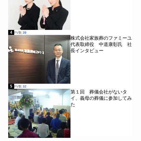
4
PV数
39
株式会社家族葬のファミーユ
代表取締役 中道康彰氏 社
長インタビュー
5
PV数
32
第１回 葬儀会社がないタ
イ、義母の葬儀に参加してみ
た