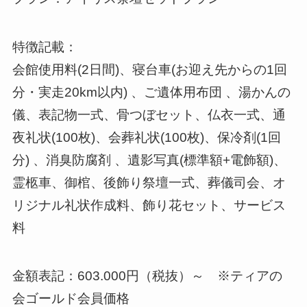
特徴記載：
会館使用料(2日間)、寝台車(お迎え先からの1回
分・実走20km以内) 、ご遺体用布団 、湯かんの
儀、表記物一式、骨つぼセット、仏衣一式、通
夜礼状(100枚)、会葬礼状(100枚)、保冷剤(1回
分) 、消臭防腐剤 、遺影写真(標準額+電飾額)、
霊柩車、御棺、後飾り祭壇一式、葬儀司会、オ
リジナル礼状作成料、飾り花セット、サービス
料
金額表記：603.000円（税抜）～ ※ティアの
会ゴールド会員価格