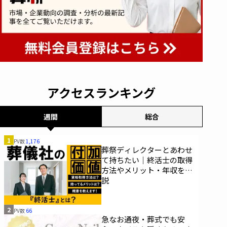
アクセスランキング
週間
総合
1
PV数
1,176
葬祭ディレクターとあわせ
て持ちたい｜終活士の取得
方法やメリット・年収を解
説
2
PV数
66
急なお通夜・葬式でも安