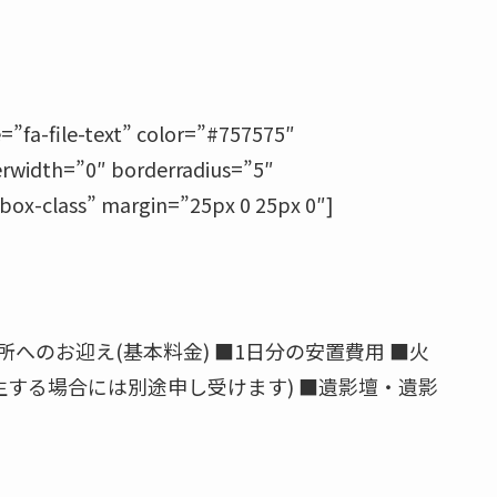
a-file-text” color=”#757575″
erwidth=”0″ borderradius=”5″
box-class” margin=”25px 0 25px 0″]
へのお迎え(基本料金) ■1日分の安置費用 ■火
生する場合には別途申し受けます) ■遺影壇・遺影