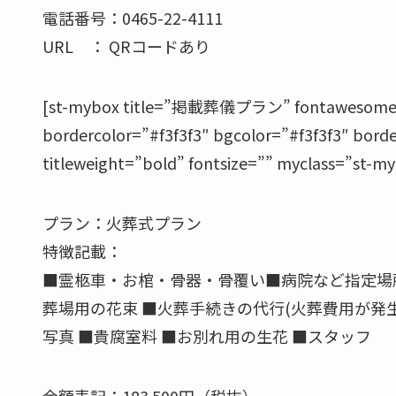
電話番号：0465-22-4111
URL ： QRコードあり
[st-mybox title=”掲載葬儀プラン” fontawesome=”f
bordercolor=”#f3f3f3″ bgcolor=”#f3f3f3″ bord
titleweight=”bold” fontsize=”” myclass=”st-my
プラン：火葬式プラン
特徴記載：
■霊柩車・お棺・骨器・骨覆い■病院など指定場所
葬場用の花束 ■火葬手続きの代行(火葬費用が発
写真 ■貴腐室料 ■お別れ用の生花 ■スタッフ