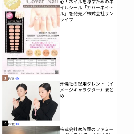
心！ネイルを隠すためのネ
イルシール「カバーネイ
ル」を発売／株式会社サン
ライフ
3
PV数
49
葬儀社の起用タレント（イ
メージキャラクター）まと
め
4
PV数
39
株式会社家族葬のファミー