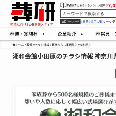
7,4
葬儀業界のあらゆるノウハウ記事が
#集客
#採用
#AI
#マーケテ
注目キーワード
葬儀社向けBtoB情報メディア
葬儀・家族葬
企業紹介
葬祭具・
ホーム
葬儀社チラシ情報
葬儀ちらし事例集
神奈川県
湘和会館小田原のチラシ情報 神奈川県 