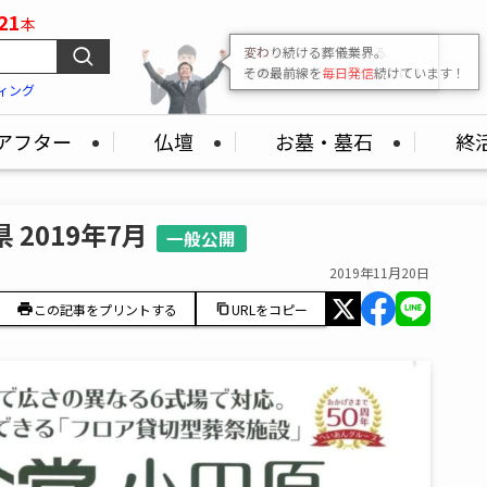
21
本
変わり続ける葬儀業界。
その最前線を
毎日発信
続けています！
ィング
アフター
仏壇
お墓・墓石
終
2019年7月
一般公開
2019年11月20日
この記事をプリントする
URLをコピー