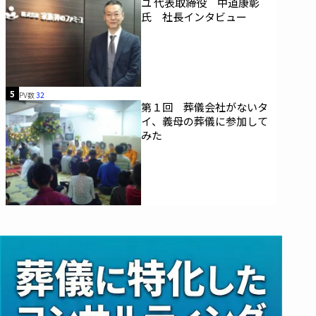
ユ 代表取締役 中道康彰
氏 社長インタビュー
5
PV数
32
第１回 葬儀会社がないタ
イ、義母の葬儀に参加して
みた