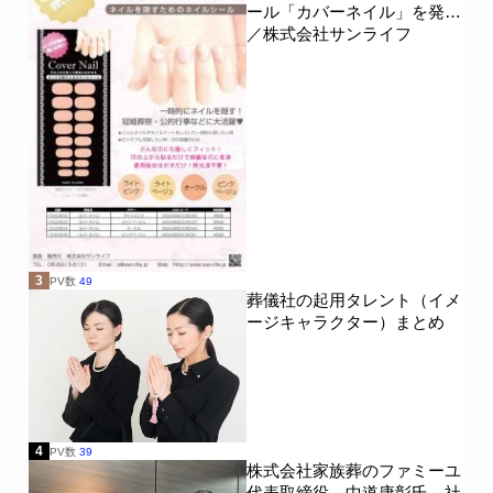
ール「カバーネイル」を発売
／株式会社サンライフ
3
PV数
49
葬儀社の起用タレント（イメ
ージキャラクター）まとめ
4
PV数
39
株式会社家族葬のファミーユ
代表取締役 中道康彰氏 社