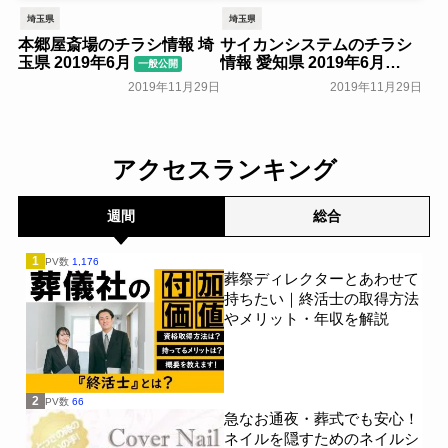
埼玉県
埼玉県
本郷屋斎場のチラシ情報 埼
サイカンシステムのチラシ
玉県 2019年6月
情報 愛知県 2019年6月
一般公開
一般公開
2019年11月29日
2019年11月29日
アクセスランキング
週間
総合
1
PV数
1,176
葬祭ディレクターとあわせて
持ちたい｜終活士の取得方法
やメリット・年収を解説
2
PV数
66
急なお通夜・葬式でも安心！
ネイルを隠すためのネイルシ