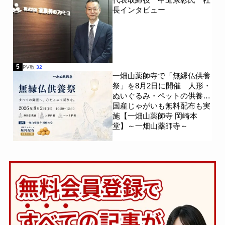
長インタビュー
5
PV数
32
一畑山薬師寺で「無縁仏供養
祭」を8月2日に開催 人形・
ぬいぐるみ・ペットの供養、
国産じゃがいも無料配布も実
施【一畑山薬師寺 岡崎本
堂】～一畑山薬師寺～