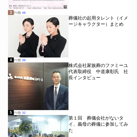
3
PV数
49
葬儀社の起用タレント（イメ
ージキャラクター）まとめ
4
PV数
39
株式会社家族葬のファミーユ
代表取締役 中道康彰氏 社
長インタビュー
5
PV数
32
第１回 葬儀会社がないタ
イ、義母の葬儀に参加してみ
た