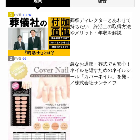
週間
総合
1
PV数
1,176
葬祭ディレクターとあわせて
持ちたい｜終活士の取得方法
やメリット・年収を解説
2
PV数
66
急なお通夜・葬式でも安心！
ネイルを隠すためのネイルシ
ール「カバーネイル」を発売
／株式会社サンライフ