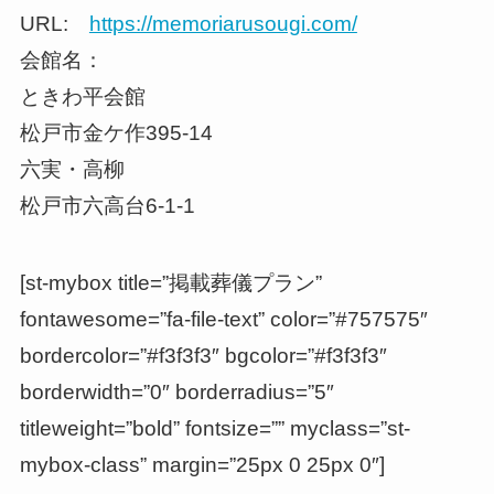
URL:
https://memoriarusougi.com/
会館名：
ときわ平会館
松戸市金ケ作395-14
六実・高柳
松戸市六高台6-1-1
[st-mybox title=”掲載葬儀プラン”
fontawesome=”fa-file-text” color=”#757575″
bordercolor=”#f3f3f3″ bgcolor=”#f3f3f3″
borderwidth=”0″ borderradius=”5″
titleweight=”bold” fontsize=”” myclass=”st-
mybox-class” margin=”25px 0 25px 0″]