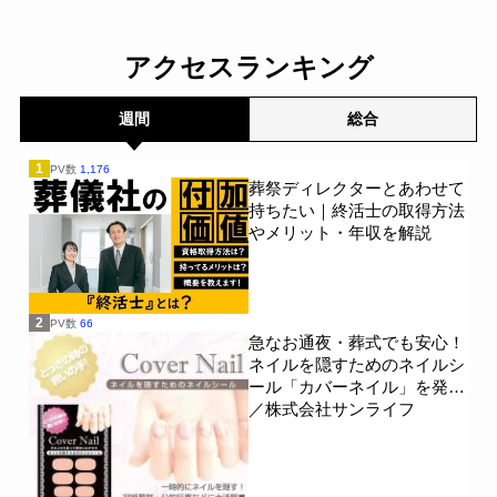
アクセスランキング
週間
総合
1
PV数
1,176
葬祭ディレクターとあわせて
持ちたい｜終活士の取得方法
やメリット・年収を解説
2
PV数
66
急なお通夜・葬式でも安心！
ネイルを隠すためのネイルシ
ール「カバーネイル」を発売
／株式会社サンライフ