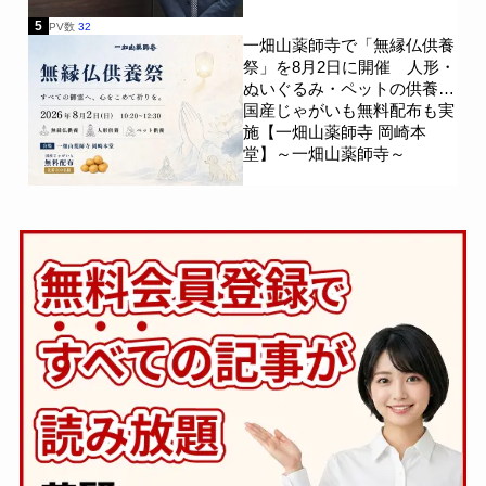
5
PV数
32
一畑山薬師寺で「無縁仏供養
祭」を8月2日に開催 人形・
ぬいぐるみ・ペットの供養、
国産じゃがいも無料配布も実
施【一畑山薬師寺 岡崎本
堂】～一畑山薬師寺～