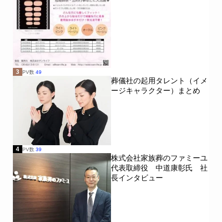
3
PV数
49
葬儀社の起用タレント（イメ
ージキャラクター）まとめ
4
PV数
39
株式会社家族葬のファミーユ
代表取締役 中道康彰氏 社
長インタビュー