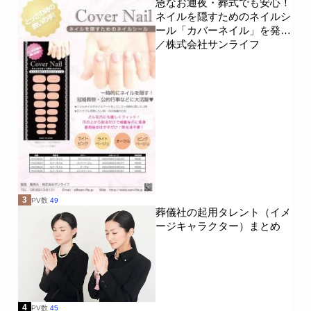
急なお通夜・葬式でも安心！
ネイルを隠すためのネイルシ
ール「カバーネイル」を発売
／株式会社サンライフ
3
PV数
49
葬儀社の起用タレント（イメ
ージキャラクター）まとめ
4
PV数
45