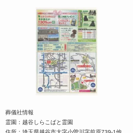
葬儀社情報
霊園：越谷しらこばと霊園
住所：埼玉県越谷市大字小曽川字前原739-1他