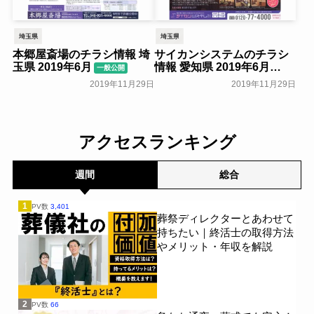
埼玉県
埼玉県
本郷屋斎場のチラシ情報 埼
サイカンシステムのチラシ
玉県 2019年6月
情報 愛知県 2019年6月
一般公開
一般公開
2019年11月29日
2019年11月29日
アクセスランキング
週間
総合
1
PV数
3,401
葬祭ディレクターとあわせて
持ちたい｜終活士の取得方法
やメリット・年収を解説
2
PV数
66