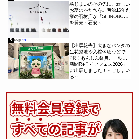
墓じまいのその先に、新しい
お墓のかたちを。明治16年創
業の石材店が「SHINOBO」
を発売～石安～
5
PV数
39
【出展報告】大きなパンダの
生花祭壇や入棺体験などで
PR！あんしん祭典、「朝日
新聞Reライフフェス2026」
に出展しました！～ごじょい
る～