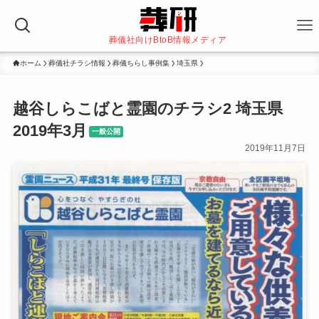
葬儀社向けBtoB情報メディア
ホーム
葬儀社チラシ情報
葬儀ちらし事例集
埼玉県
越谷しらこばと霊園のチラシ2 埼玉県
2019年3月
一般公開
2019年11月7日