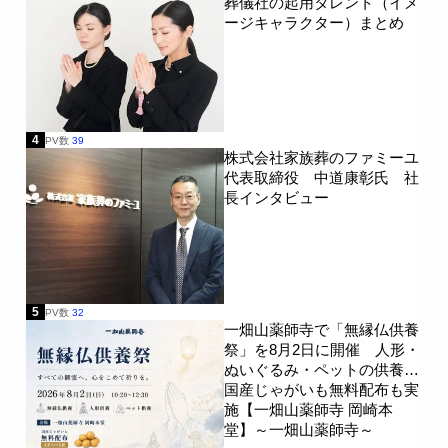
葬儀社の起用タレント（イメ
ージキャラクター）まとめ
4
PV数
39
株式会社家族葬のファミーユ
代表取締役 中道康彰氏 社
長インタビュー
5
PV数
32
一畑山薬師寺で「無縁仏供養
祭」を8月2日に開催 人形・
ぬいぐるみ・ペットの供養、
国産じゃがいも無料配布も実
施【一畑山薬師寺 岡崎本
堂】～一畑山薬師寺～