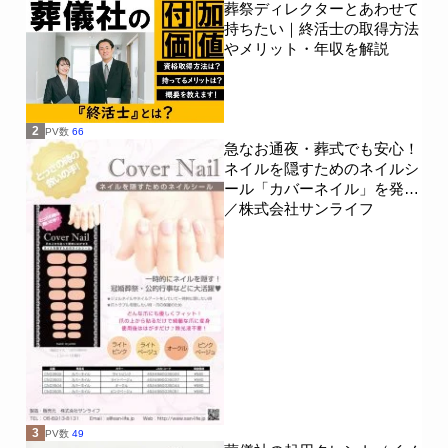
葬祭ディレクターとあわせて
持ちたい｜終活士の取得方法
やメリット・年収を解説
2
PV数
66
急なお通夜・葬式でも安心！
ネイルを隠すためのネイルシ
ール「カバーネイル」を発売
／株式会社サンライフ
3
PV数
49