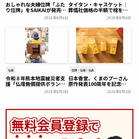
おしゃれな夫婦位牌「ふた
タイタン・キャスケット｜
り位牌」をSAIKAIが発売～
葬儀社価格の半額で棺を売
森正～
る「DTC型棺ビジネス」の
一般公開
2026年8月6日
2026年8月6日
モデルを解説
葬研会員限定
仏壇
位牌・仏壇・仏具
令和８年熊本地震被災者支
日本香堂、くまのプーさん
援「仏壇無償提供ボランテ
原作発表100周年を記念し
ィア」開始！～輪島漆器仏
「＜ディズニー＞インセン
2026年8月3日
2026年8月3日
壇店～
ス ひだまりの森の香り」を
一般公開
発売～日本香堂～
一般公開