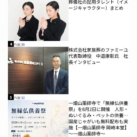
葬儀社の起用タレント（イメ
ージキャラクター）まとめ
4
PV数
39
株式会社家族葬のファミーユ
代表取締役 中道康彰氏 社
長インタビュー
5
PV数
32
一畑山薬師寺で「無縁仏供養
祭」を8月2日に開催 人形・
ぬいぐるみ・ペットの供養、
国産じゃがいも無料配布も実
施【一畑山薬師寺 岡崎本堂】
～一畑山薬師寺～