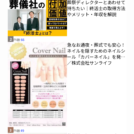
葬祭ディレクターとあわせて
持ちたい｜終活士の取得方法
やメリット・年収を解説
2
PV数
66
急なお通夜・葬式でも安心！
ネイルを隠すためのネイルシ
ール「カバーネイル」を発売
／株式会社サンライフ
3
PV数
49