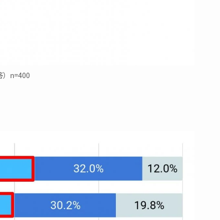
）n=400