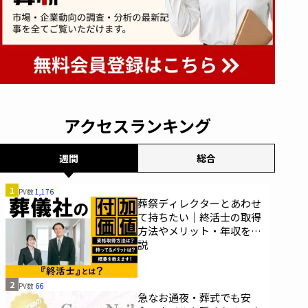
アクセスランキング
週間
総合
1
PV数
1,176
葬祭ディレクターとあわせ
て持ちたい｜終活士の取得
方法やメリット・年収を解
説
2
PV数
66
急なお通夜・葬式でも安