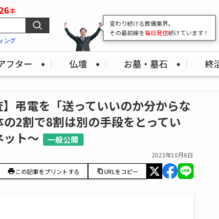
26
本
変わり続ける葬儀業界。
その最前線を
毎日発信
続けています！
ィング
アフター
仏壇
お墓・墓石
終
査】弔電を「送っていいのか分からな
の2割で8割は別の手段をとってい
ネット～
一般公開
2023年10月6日
この記事をプリントする
URLをコピー