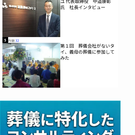
ユ 代表取締役 中道康彰
氏 社長インタビュー
5
PV数
32
第１回 葬儀会社がないタ
イ、義母の葬儀に参加して
みた