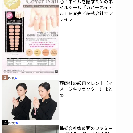
心！ネイルを隠すためのネ
イルシール「カバーネイ
ル」を発売／株式会社サン
ライフ
3
PV数
49
葬儀社の起用タレント（イ
メージキャラクター）まと
め
4
PV数
39
株式会社家族葬のファミー