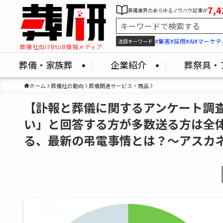
7,4
葬儀業界のあらゆるノウハウ記事が
#集客
#採用
#AI
#マーケテ
注目キーワード
葬儀社向けBtoB情報メディア
葬儀・家族葬
企業紹介
葬祭具・
ホーム
葬儀社の動向
葬儀関連サービス・商品
【訃報と葬儀に関するアンケート調
い」と回答する方が多数送る方は全体
る、最新の弔電事情とは？～アスカ