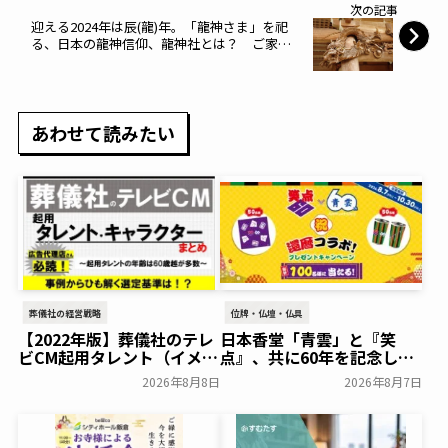
次の記事
迎える2024年は辰(龍)年。「龍神さま」を祀
る、日本の龍神信仰、龍神社とは？ ご家庭
用の神棚に、龍神をあしらった美しい製品も
あわせて紹介。～やまこう～
あわせて読みたい
葬儀社の経営戦略
位牌・仏壇・仏具
【2022年版】葬儀社のテレ
日本香堂「青雲」と『笑
ビCM起用タレント（イメー
点』、共に60年を記念した
ジキャラクター）まとめ
初コラボ！オリジナルグッ
2026年8月8日
2026年8月7日
ズのプレゼントキャンペー
葬研会員限定
ンを実施～日本香堂～
一般公開