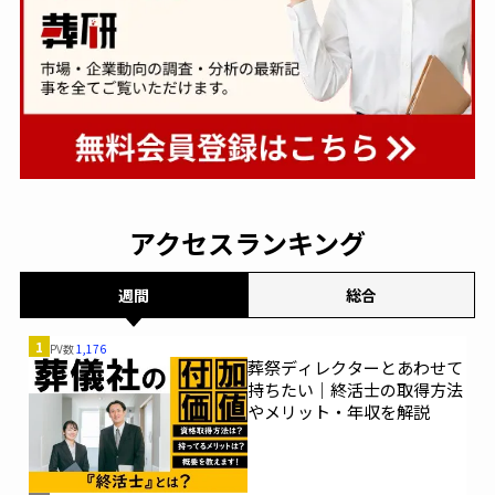
アクセスランキング
週間
総合
1
PV数
1,176
葬祭ディレクターとあわせて
持ちたい｜終活士の取得方法
やメリット・年収を解説