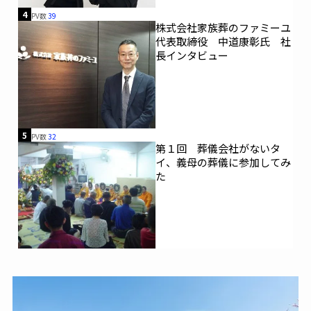
4
PV数
39
株式会社家族葬のファミーユ
代表取締役 中道康彰氏 社
長インタビュー
5
PV数
32
第１回 葬儀会社がないタ
イ、義母の葬儀に参加してみ
た