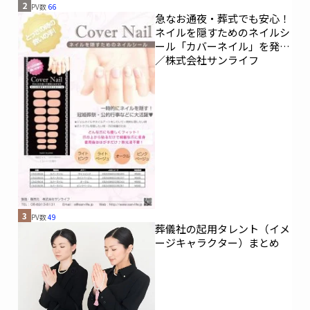
2
PV数
66
急なお通夜・葬式でも安心！
ネイルを隠すためのネイルシ
ール「カバーネイル」を発売
／株式会社サンライフ
3
PV数
49
葬儀社の起用タレント（イメ
ージキャラクター）まとめ