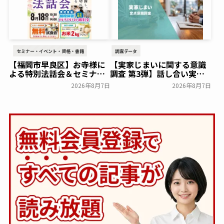
セミナー・イベント・資格・書籍
調査データ
【福岡市早良区】お寺様に
【実家じまいに関する意識
よる特別法話会＆セミナー
調査 第3弾】話し合い実施
特典「無料試食会」を8月
率は29.5％で前回から低
2026年8月7日
2026年8月7日
18日(月)にシティホール飯
下。「大相続時代」でも家
倉にて開催！～ベルコ～
族の会話は進まず～すむた
す～
一般公開
一般公開