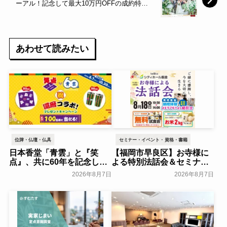
ーアル！記念して最大10万円OFFの成約特典
も～あいプラン～
あわせて読みたい
位牌・仏壇・仏具
セミナー・イベント・資格・書籍
日本香堂「青雲」と『笑
【福岡市早良区】お寺様に
点』、共に60年を記念した
よる特別法話会＆セミナー
初コラボ！オリジナルグッ
特典「無料試食会」を8月
2026年8月7日
2026年8月7日
ズのプレゼントキャンペー
18日(月)にシティホール飯
ンを実施～日本香堂～
倉にて開催！～ベルコ～
一般公開
一般公開