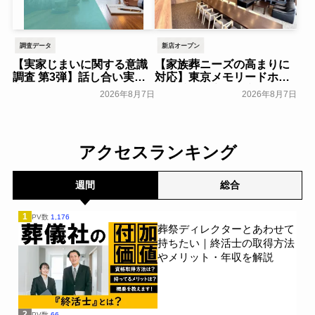
調査データ
新店オープン
【実家じまいに関する意識
【家族葬ニーズの高まりに
調査 第3弾】話し合い実施
対応】東京メモリードホー
率は29.5％で前回から低
ルに貸切型家族葬空間『第
2026年8月7日
2026年8月7日
下。「大相続時代」でも家
８ホール～Living～』オー
族の会話は進まず～すむた
プン～メモリードグループ
す～
～
一般公開
一般公開
アクセスランキング
週間
総合
1
PV数
1,176
葬祭ディレクターとあわせて
持ちたい｜終活士の取得方法
やメリット・年収を解説
2
PV数
66