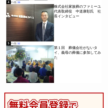
4
PV数
39
株式会社家族葬のファミーユ
代表取締役 中道康彰氏 社
長インタビュー
5
PV数
32
第１回 葬儀会社がないタ
イ、義母の葬儀に参加してみ
た