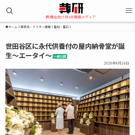
葬儀社向けBtoB情報メディア
ホーム
葬祭具・アフター情報
墓地・墓石
世田谷区に永代供養付の屋内納骨堂が誕
生～エータイ～
一般公開
2026年6月16日