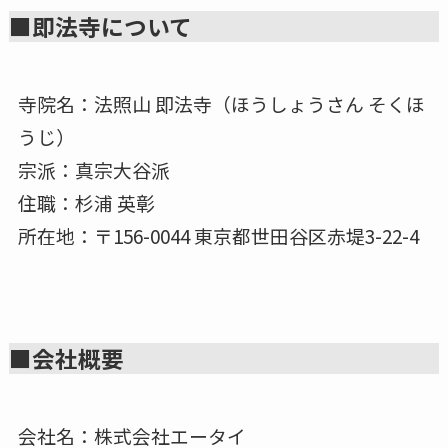
■即法寺について
寺院名：法照山 即法寺（ほうしょうさん そくほ
うじ）
宗派：真宗大谷派
住職：杉浦 英彰
所在地：〒156-0044 東京都世田谷区赤堤3-22-4
■会社概要
会社名：株式会社エータイ