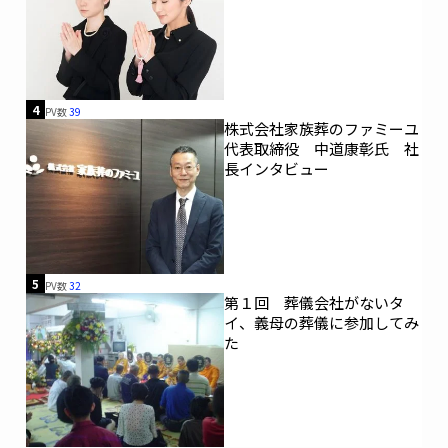
4
PV数
39
株式会社家族葬のファミーユ
代表取締役 中道康彰氏 社
長インタビュー
5
PV数
32
第１回 葬儀会社がないタ
イ、義母の葬儀に参加してみ
た