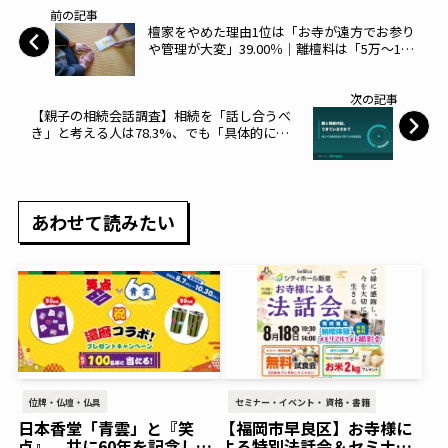
前の記事
檀家をやめた理由1位は「お寺が遠方でお参り
や管理が大変」39.00％｜離檀料は「5万～10
万円未満」32.00％、離檀経験者の97.00％が
「後悔はない」と回答【わたしたちの墓じま
次の記事
い】～huhu～
【親子の相続会話調査】相続を「話し合うべ
き」と考える人は78.3%、でも「具体的に話
せている」人はわずか10.0%── 最大の理由
は"親がまだ元気だから"～PR media～
あわせて読みたい
位牌・仏壇・仏具
セミナー・イベント・資格・書籍
日本香堂「青雲」と『笑
【福岡市早良区】お寺様に
点』、共に60年を記念した
よる特別法話会＆セミナー