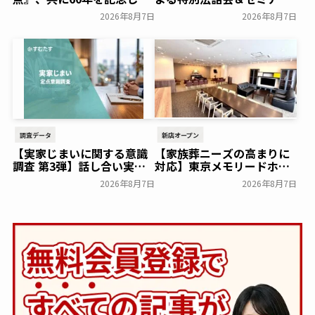
初コラボ！オリジナルグッ
特典「無料試食会」を8月
2026年8月7日
2026年8月7日
ズのプレゼントキャンペー
18日(月)にシティホール飯
ンを実施～日本香堂～
倉にて開催！～ベルコ～
一般公開
一般公開
調査データ
新店オープン
【実家じまいに関する意識
【家族葬ニーズの高まりに
調査 第3弾】話し合い実施
対応】東京メモリードホー
率は29.5％で前回から低
ルに貸切型家族葬空間『第
2026年8月7日
2026年8月7日
下。「大相続時代」でも家
８ホール～Living～』オー
族の会話は進まず～すむた
プン～メモリードグループ
す～
～
一般公開
一般公開