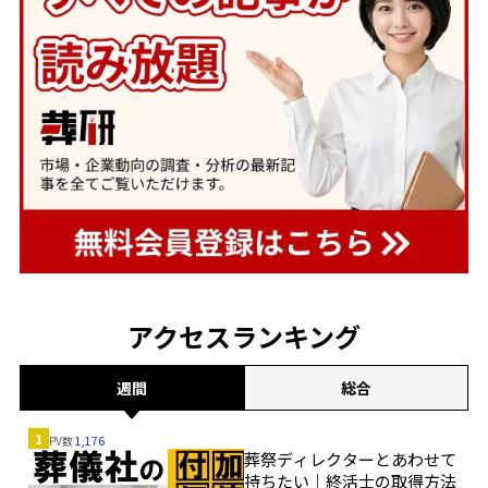
アクセスランキング
週間
総合
1
PV数
1,176
葬祭ディレクターとあわせて
持ちたい｜終活士の取得方法