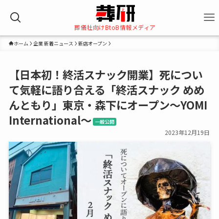
葬儀社向けBtoB情報メディア
ホーム
企業 新着ニュース
新店オープン
【日本初！終活スナック開業】死につい
て気軽に語り合える「終活スナック めめ
んともり」東京・森下にオープン～YOMI
International～
一般公開
2023年12月19日