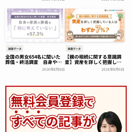
じまいアシストプラン」を
ースタイルグループ～
開始 ─ 合同永久埋葬（合祀
一般公開
墓）への改葬がお二人目以
降100,000円（税込）に
【株式会社前方後円墳】～
前方後円墳～
一般公開
調査データ
調査データ
全国の男女654名に聞いた
【親の相続に関する意識調
葬儀・終活調査 自身や家
査】資産を詳しく把握して
族の葬儀について「特に考
いる人はわずか7％？具体的
2026年8月6日
2026年8月6日
えていない」が57.3％～
に話せていない人の約半数
NEXER Group～
が「お盆に話したい」｜
一般公開
「しっかり保険、ちゃんと
節約。」が親の相続につい
て400名を対象に意識調査
を実施～Sasuke Financial
Lab～
一般公開