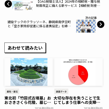
【OAG税理士法人】2024年の相続税・贈与税
制度改正に備える新サービス【相続税 財産診
断】をリリース WEB限定価格で相続専門
「チーム相続」の強みを活かしたサービス
次の記事
を 創業35年のOAG税理士法人～OAG～
建設テックのクラッソーネ、静岡県南伊豆町
と「空き家除却促進に係る連携協定」を締結
～クラッソーネ～
あわせて読みたい
墓地・墓石
調査データ
東北初「竹田式古墳墓」お
大切な存在を失うことで生
おさきさくら花陵、墓じま
じてしまう仕事への支障
いのご負担を軽減する「墓
「経験がある」38.8％～ビ
2026年8月6日
2026年8月6日