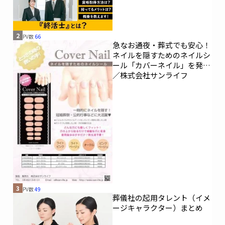
2
PV数
66
急なお通夜・葬式でも安心！
ネイルを隠すためのネイルシ
ール「カバーネイル」を発売
／株式会社サンライフ
3
PV数
49
葬儀社の起用タレント（イメ
ージキャラクター）まとめ