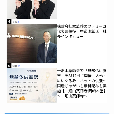
4
PV数
39
株式会社家族葬のファミーユ
代表取締役 中道康彰氏 社
長インタビュー
5
PV数
32
一畑山薬師寺で「無縁仏供養
祭」を8月2日に開催 人形・
ぬいぐるみ・ペットの供養、
国産じゃがいも無料配布も実
施【一畑山薬師寺 岡崎本堂】
～一畑山薬師寺～