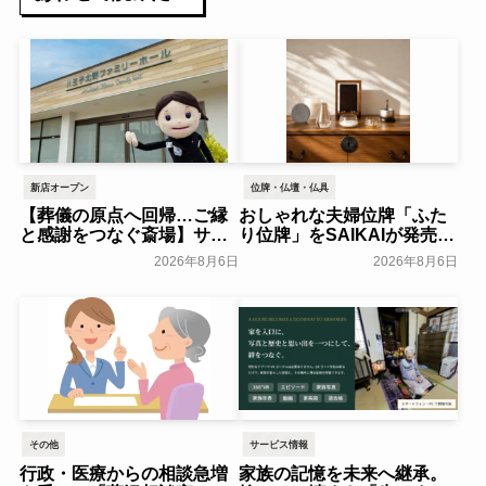
新店オープン
位牌・仏壇・仏具
【葬儀の原点へ回帰…ご縁
おしゃれな夫婦位牌「ふた
と感謝をつなぐ斎場】サ
り位牌」をSAIKAIが発売～
ン・ライフ、「八王子北野
森正～
一般公開
2026年8月6日
2026年8月6日
ファミリーホール」を2026
年8月オープン～サン・ライ
フホールディング～
一般公開
その他
サービス情報
行政・医療からの相談急増
家族の記憶を未来へ継承。