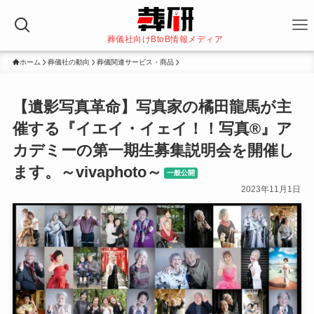
葬儀社向けBtoB情報メディア
ホーム
葬儀社の動向
葬儀関連サービス・商品
【遺影写真革命】写真家の橘田龍馬が主
催する『イエイ・イェイ！！写真®️』ア
カデミーの第一期生募集説明会を開催し
ます。～vivaphoto～
一般公開
2023年11月1日