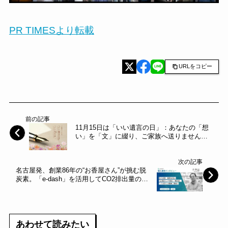
PR TIMESより転載
URLをコピー
前の記事
11月15日は「いい遺言の日」：あなたの「想
い」を「文」に綴り、ご家族へ送りません
か。税理士法人レガシィ～
次の記事
名古屋発、創業86年の“お香屋さん”が挑む脱
炭素。「e-dash」を活用してCO2排出量の
「見える化」を達成し、店舗の脱炭素化へ～
e-dash～
あわせて読みたい