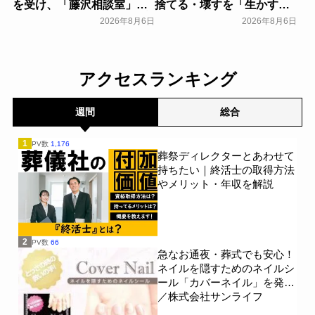
を受け、「藤沢相談室」を
捨てる・壊すを「生かす・
開設～アドバンスライフプ
遺す」に変え、核家族化に
2026年8月6日
2026年8月6日
ランニング～
よる社会的な孤立の解決糸
一般公開
口に/家族の思い出をVRで
保存する「ハウストーリ
ー」サービス開始～Ｌｅｏ
アクセスランキング
ｌｉｎｅ～
一般公開
週間
総合
1
PV数
1,176
葬祭ディレクターとあわせて
持ちたい｜終活士の取得方法
やメリット・年収を解説
2
PV数
66
急なお通夜・葬式でも安心！
ネイルを隠すためのネイルシ
ール「カバーネイル」を発売
／株式会社サンライフ