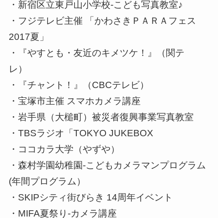
・新宿区立東戸山小学校-こども写真教室♪
・フジテレビ主催 「かわさきＰＡＲＡフェス
2017夏」
・『やすとも・友近のキメツケ！』（関テ
レ）
・『チャント！』（CBCテレビ）
・宝塚市主催 スマホカメラ講座
・岩手県（大槌町）被災者復興事業写真教室
・TBSラジオ「TOKYO JUKEBOX
・ココカラ大学（やずや）
・森村学園幼稚園-こどもカメラマンプログラム
(年間プログラム）
・SKIPシティ街びらき 14周年イベント
・MIFA夏祭り-カメラ講座