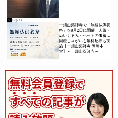
5
PV数
32
一畑山薬師寺で「無縁仏供養
祭」を8月2日に開催 人形・
ぬいぐるみ・ペットの供養、
国産じゃがいも無料配布も実
施【一畑山薬師寺 岡崎本
堂】～一畑山薬師寺～