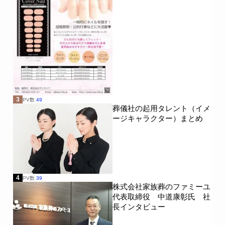
3
PV数
49
葬儀社の起用タレント（イメ
ージキャラクター）まとめ
4
PV数
39
株式会社家族葬のファミーユ
代表取締役 中道康彰氏 社
長インタビュー