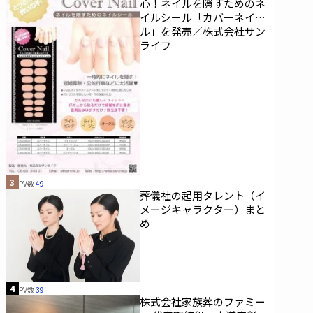
心！ネイルを隠すためのネ
イルシール「カバーネイ
ル」を発売／株式会社サン
ライフ
3
PV数
49
葬儀社の起用タレント（イ
メージキャラクター）まと
め
4
PV数
39
株式会社家族葬のファミー