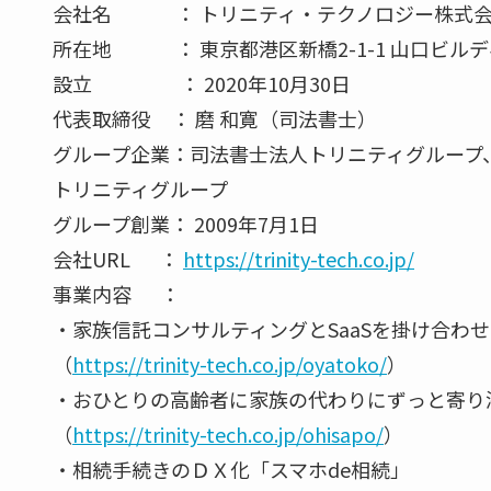
会社名 ： トリニティ・テクノロジー株式
所在地 ： 東京都港区新橋2-1-1 山口ビルデ
設立 ： 2020年10月30日
代表取締役 ： 磨 和寛（司法書士）
グループ企業：司法書士法人トリニティグループ
トリニティグループ
グループ創業： 2009年7月1日
会社URL ：
https://trinity-tech.co.jp/
事業内容 ：
・家族信託コンサルティングとSaaSを掛け合わ
（
https://trinity-tech.co.jp/oyatoko/
）
・おひとりの高齢者に家族の代わりにずっと寄り
（
https://trinity-tech.co.jp/ohisapo/
）
・相続手続きのＤＸ化「スマホde相続」