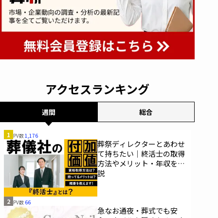
アクセスランキング
週間
総合
1
PV数
1,176
葬祭ディレクターとあわせ
て持ちたい｜終活士の取得
方法やメリット・年収を解
説
2
PV数
66
急なお通夜・葬式でも安