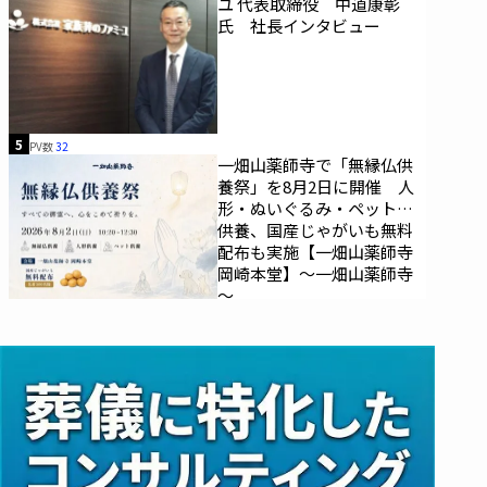
ユ 代表取締役 中道康彰
氏 社長インタビュー
5
PV数
32
一畑山薬師寺で「無縁仏供
養祭」を8月2日に開催 人
形・ぬいぐるみ・ペットの
供養、国産じゃがいも無料
配布も実施【一畑山薬師寺
岡崎本堂】～一畑山薬師寺
～