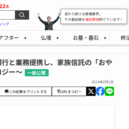
22
本
変わり続ける葬儀業界。
その最前線を
毎日発信
続けています！
ィング
アフター
仏壇
お墓・墓石
終
銀行と業務提携し、家族信託の「おや
ロジー～
一般公開
2024年2月1日
この記事をプリントする
URLをコピー