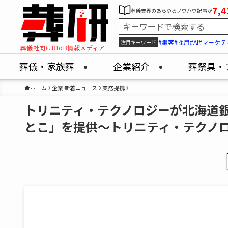
7,4
葬儀業界のあらゆるノウハウ記事が
#集客
#採用
#AI
#マーケテ
注目キーワード
葬儀社向けBtoB情報メディア
葬儀・家族葬
企業紹介
葬祭具・
ホーム
企業 新着ニュース
業務提携
トリニティ・テクノロジーが北海道
とこ」を提供～トリニティ・テクノ