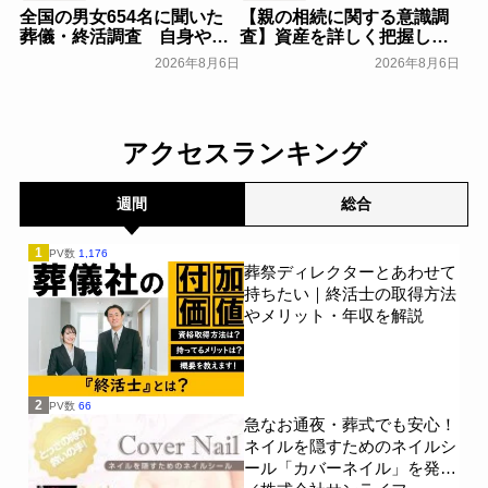
全国の男女654名に聞いた
【親の相続に関する意識調
葬儀・終活調査 自身や家
査】資産を詳しく把握して
族の葬儀について「特に考
いる人はわずか7％？具体的
2026年8月6日
2026年8月6日
えていない」が57.3％～
に話せていない人の約半数
NEXER Group～
が「お盆に話したい」｜
一般公開
「しっかり保険、ちゃんと
節約。」が親の相続につい
アクセスランキング
て400名を対象に意識調査
を実施～Sasuke Financial
Lab～
一般公開
週間
総合
1
PV数
1,176
葬祭ディレクターとあわせて
持ちたい｜終活士の取得方法
やメリット・年収を解説
2
PV数
66
急なお通夜・葬式でも安心！
ネイルを隠すためのネイルシ
ール「カバーネイル」を発売