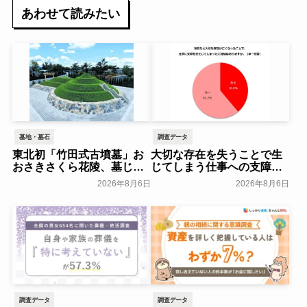
あわせて読みたい
墓地・墓石
調査データ
東北初「竹田式古墳墓」お
大切な存在を失うことで生
おさきさくら花陵、墓じま
じてしまう仕事への支障
いのご負担を軽減する「墓
「経験がある」38.8％～ビ
2026年8月6日
2026年8月6日
じまいアシストプラン」を
ースタイルグループ～
開始 ─ 合同永久埋葬（合祀
一般公開
墓）への改葬がお二人目以
降100,000円（税込）に【株
式会社前方後円墳】～前方
後円墳～
一般公開
調査データ
調査データ