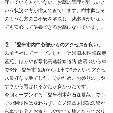
守っていく人がいない、お墓の管理が難しいと
いう状況の方が増えてきています。樹木葬はそ
のような方のご不安を解決し、跡継ぎがいなく
ても安心して供養できるお墓になっています。
③ 「登米市内中心部からのアクセスが良い」
以前当社にてオープンした「登米樹木葬 海蔵寺
墓苑」はみやぎ県北高速幹線道路 佐沼ICから車
で6分、登米市役所からは車で9分というアクセ
ス良好な立地でした。そのため、お参りのしや
すさから選ばれるかたが多かったです。
今回オープンする「登米樹木葬石森墓苑」でも
その利便性は変わらず、石ノ森章太郎記念館か
ら車で５分とお参りしやすい立地となっており