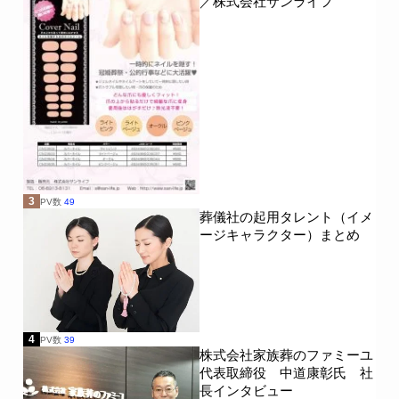
／株式会社サンライフ
3
PV数
49
葬儀社の起用タレント（イメ
ージキャラクター）まとめ
4
PV数
39
株式会社家族葬のファミーユ
代表取締役 中道康彰氏 社
長インタビュー