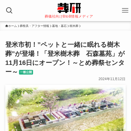
葬儀社向けBtoB情報メディア
ホーム
葬祭具・アフター情報
墓地・墓石
樹木葬
登米市初！”ペットと一緒に眠れる樹木
葬”が登場！「登米樹木葬 石森墓苑」が
11月16日にオープン！～とめ葬祭センタ
ー～
一般公開
2024年11月12日