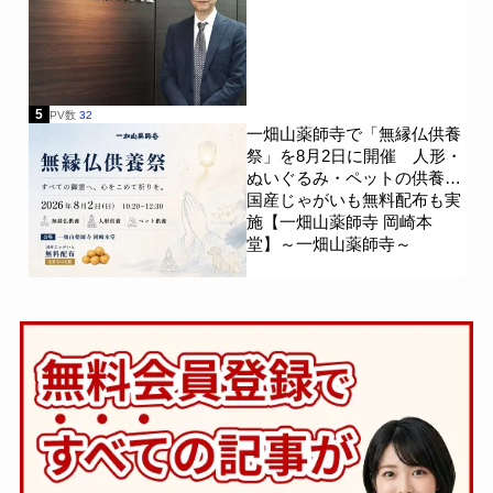
5
PV数
32
一畑山薬師寺で「無縁仏供養
祭」を8月2日に開催 人形・
ぬいぐるみ・ペットの供養、
国産じゃがいも無料配布も実
施【一畑山薬師寺 岡崎本
堂】～一畑山薬師寺～