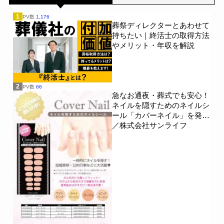
1
PV数
1,176
葬祭ディレクターとあわせて
持ちたい｜終活士の取得方法
やメリット・年収を解説
2
PV数
66
急なお通夜・葬式でも安心！
ネイルを隠すためのネイルシ
ール「カバーネイル」を発売
／株式会社サンライフ