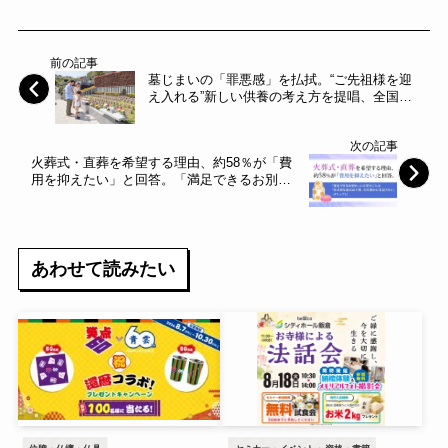
前の記事
墓じまいの「罪悪感」を払拭。“ご先祖様を迎
え入れる”新しい供養の考え方を提唱、全国で
対面相談サービスを開始～エータイ～
次の記事
火葬式・直葬を希望する理由、約58％が「費
用を抑えたい」と回答。「満足できるお別
れ」に必要なことは「形式的な演出は不要、
ただ静かに見送りたい」がトップに～NEXER
～
あわせて読みたい