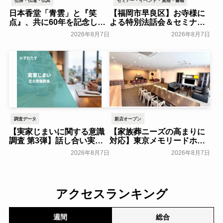
位牌・仏壇・仏具
セミナー・イベント・資格・書籍
日本香堂「青雲」と『笑
【福岡市早良区】お寺様に
点』、共に60年を記念した
よる特別法話会＆セミナー
初コラボ！オリジナルグッ
特典「無料試食会」を8月
2026年8月7日
2026年8月7日
ズのプレゼントキャンペー
18日(月)にシティホール飯
ンを実施～日本香堂～
倉にて開催！～ベルコ～
一般公開
一般公開
調査データ
新店オープン
【実家じまいに関する意識
【家族葬ニーズの高まりに
調査 第3弾】話し合い実施
対応】東京メモリードホー
率は29.5％で前回から低
ルに貸切型家族葬空間『第
2026年8月7日
2026年8月7日
下。「大相続時代」でも家
８ホール～Living～』オー
族の会話は進まず～すむた
プン～メモリードグループ
す～
～
一般公開
一般公開
アクセスランキング
週間
総合