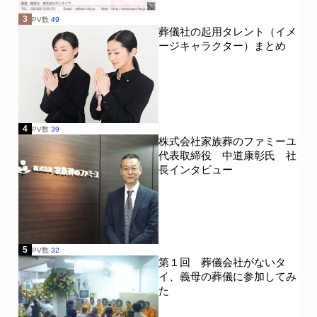
3
PV数
49
葬儀社の起用タレント（イメ
ージキャラクター）まとめ
4
PV数
39
株式会社家族葬のファミーユ
代表取締役 中道康彰氏 社
長インタビュー
5
PV数
32
第１回 葬儀会社がないタ
イ、義母の葬儀に参加してみ
た