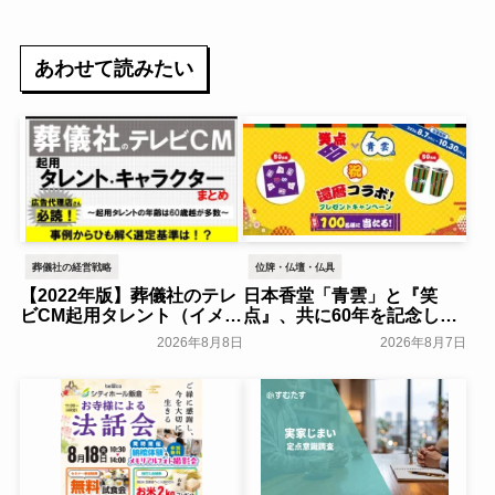
ジムービー12月15日に公開～カヤック～
あわせて読みたい
葬儀社の経営戦略
位牌・仏壇・仏具
【2022年版】葬儀社のテレ
日本香堂「青雲」と『笑
ビCM起用タレント（イメー
点』、共に60年を記念した
ジキャラクター）まとめ
初コラボ！オリジナルグッ
2026年8月8日
2026年8月7日
ズのプレゼントキャンペー
葬研会員限定
ンを実施～日本香堂～
一般公開