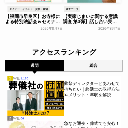
セミナー・イベント・資格・書籍
調査データ
【福岡市早良区】お寺様に
【実家じまいに関する意識
よる特別法話会＆セミナー
調査 第3弾】話し合い実施
特典「無料試食会」を8月
率は29.5％で前回から低
2026年8月7日
2026年8月7日
18日(月)にシティホール飯
下。「大相続時代」でも家
倉にて開催！～ベルコ～
族の会話は進まず～すむた
す～
一般公開
一般公開
アクセスランキング
週間
総合
1
PV数
1,176
葬祭ディレクターとあわせて
持ちたい｜終活士の取得方法
やメリット・年収を解説
2
PV数
66
急なお通夜・葬式でも安心！