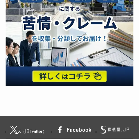
X（旧Twitter）