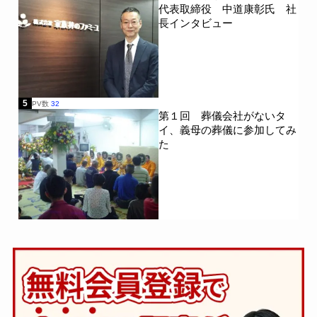
代表取締役 中道康彰氏 社
長インタビュー
5
PV数
32
第１回 葬儀会社がないタ
イ、義母の葬儀に参加してみ
た