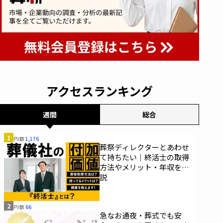
アクセスランキング
週間
総合
1
PV数
1,176
葬祭ディレクターとあわせ
て持ちたい｜終活士の取得
方法やメリット・年収を解
説
2
PV数
66
急なお通夜・葬式でも安