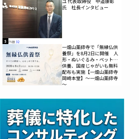
ユ 代表取締役 中道康彰
氏 社長インタビュー
5
PV数
32
一畑山薬師寺で「無縁仏供
養祭」を8月2日に開催 人
形・ぬいぐるみ・ペットの
供養、国産じゃがいも無料
配布も実施【一畑山薬師寺
岡崎本堂】～一畑山薬師寺
～