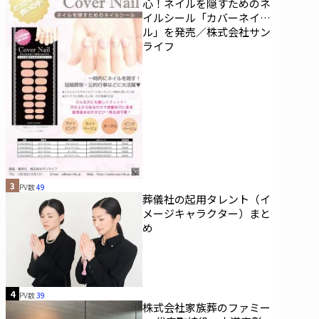
心！ネイルを隠すためのネ
イルシール「カバーネイ
ル」を発売／株式会社サン
ライフ
3
PV数
49
葬儀社の起用タレント（イ
メージキャラクター）まと
め
4
PV数
39
株式会社家族葬のファミー