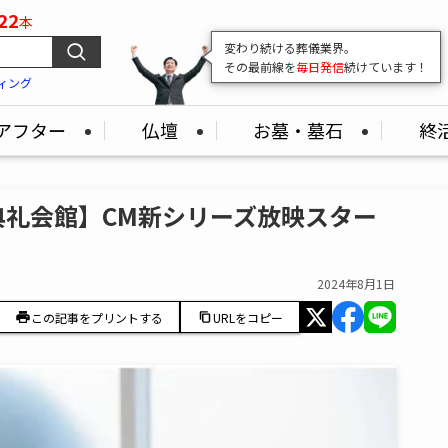
22
本
変わり続ける葬儀業界。
その最前線を
毎日発信
続けています！
ィング
アフター
仏壇
お墓・墓石
終
典礼会館】CM新シリーズ放映スター
2024年8月1日
この記事をプリントする
URLをコピー