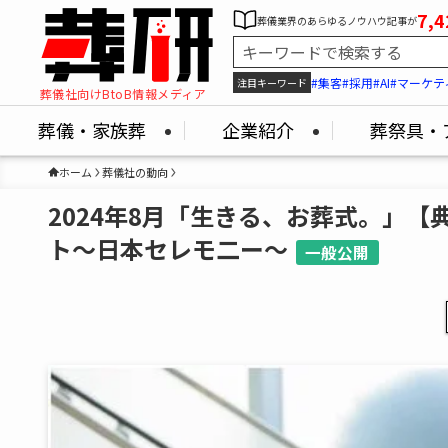
7,4
葬儀業界のあらゆるノウハウ記事が
#集客
#採用
#AI
#マーケテ
注目キーワード
葬儀社向けBtoB情報メディア
葬儀・家族葬
企業紹介
葬祭具・
ホーム
葬儀社の動向
2024年8月「生きる、お葬式。」【
ト～日本セレモ二ー～
一般公開