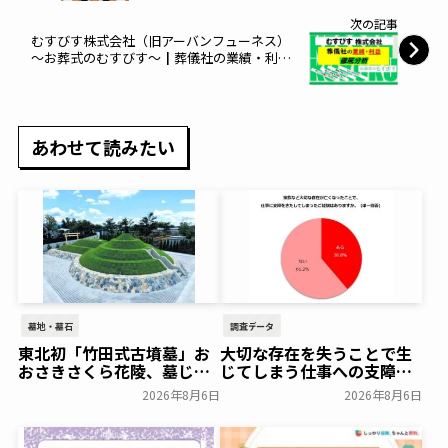
次の記事
むすびす株式会社（旧アーバンフューネス）
～お葬式のむすびす～┃葬儀社の業績・利益
をまとめて分析
あわせて読みたい
墓地・墓石
調査データ
東北初「竹田式古墳墓」お
大切な存在を失うことで生
おさきさくら花陵、墓じま
じてしまう仕事への支障
いのご負担を軽減する「墓
「経験がある」38.8％～ビ
2026年8月6日
2026年8月6日
じまいアシストプラン」を
ースタイルグループ～
開始 ─ 合同永久埋葬（合祀
一般公開
墓）への改葬がお二人目以