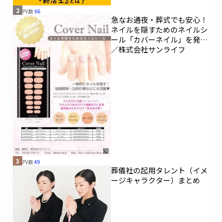
2
PV数
66
急なお通夜・葬式でも安心！
ネイルを隠すためのネイルシ
ール「カバーネイル」を発売
／株式会社サンライフ
3
PV数
49
葬儀社の起用タレント（イメ
ージキャラクター）まとめ