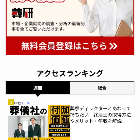
アクセスランキング
週間
総合
1
PV数
1,176
葬祭ディレクターとあわせて
持ちたい｜終活士の取得方法
やメリット・年収を解説