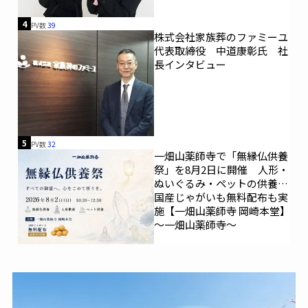
4
PV数
39
株式会社家族葬のファミーユ
代表取締役 中道康彰氏 社
長インタビュー
5
PV数
32
一畑山薬師寺で「無縁仏供養
祭」を8月2日に開催 人形・
ぬいぐるみ・ペットの供養、
国産じゃがいも無料配布も実
施【一畑山薬師寺 岡崎本堂】
～一畑山薬師寺～