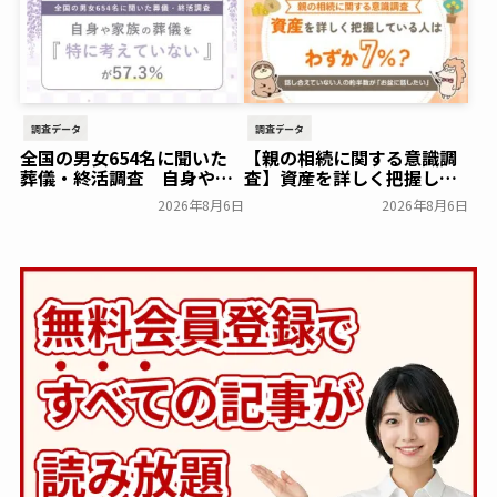
降100,000円（税込）に
【株式会社前方後円墳】～
前方後円墳～
一般公開
調査データ
調査データ
全国の男女654名に聞いた
【親の相続に関する意識調
葬儀・終活調査 自身や家
査】資産を詳しく把握して
族の葬儀について「特に考
いる人はわずか7％？具体的
2026年8月6日
2026年8月6日
えていない」が57.3％～
に話せていない人の約半数
NEXER Group～
が「お盆に話したい」｜
一般公開
「しっかり保険、ちゃんと
節約。」が親の相続につい
て400名を対象に意識調査
を実施～Sasuke Financial
Lab～
一般公開