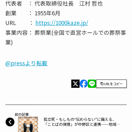
代表者 ： 代表取締役社長 江村 哲也
創業 ： 1955年6月
URL ：
https://1000kaze.jp/
事業内容： 葬祭業(全国で直営ホールでの葬祭事
業)
@pressより転載
URLをコピー
前の記事
孤立死・もしもの“伝わらない”に備える、
「ことばの保険」が中野区と連携──地域包
括ケアでの活用へ～tayorie～