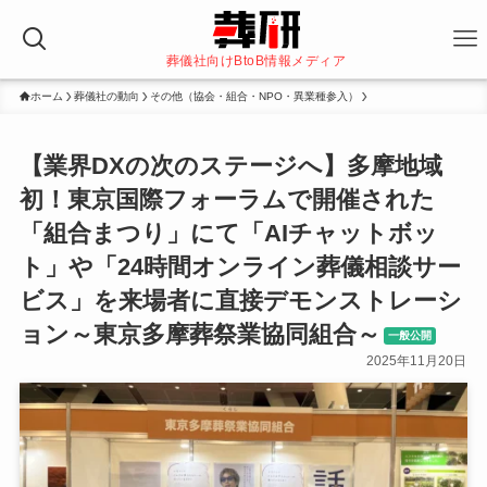
葬儀社向けBtoB情報メディア
ホーム
葬儀社の動向
その他（協会・組合・NPO・異業種参入）
【業界DXの次のステージへ】多摩地域
初！東京国際フォーラムで開催された
「組合まつり」にて「AIチャットボッ
ト」や「24時間オンライン葬儀相談サー
ビス」を来場者に直接デモンストレーシ
ョン～東京多摩葬祭業協同組合～
一般公開
2025年11月20日