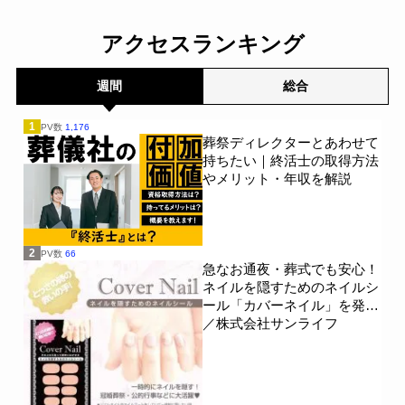
す～
～
一般公開
一般公開
アクセスランキング
週間
総合
1
PV数
1,176
葬祭ディレクターとあわせて
持ちたい｜終活士の取得方法
やメリット・年収を解説
2
PV数
66
急なお通夜・葬式でも安心！
ネイルを隠すためのネイルシ
ール「カバーネイル」を発売
／株式会社サンライフ