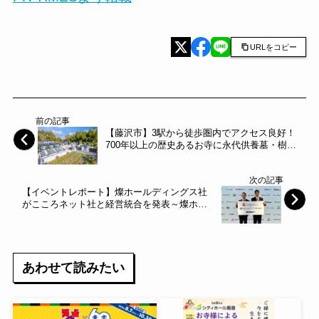
URLをコピー
前の記事
【藤沢市】3駅から徒歩圏内でアクセス良好！
700年以上の歴史あるお寺に永代供養墓・樹木
葬が新たに誕生。～エータイ～
次の記事
【イベントレポート】燦ホールディングス社
がこころネット社と経営統合を発表～燦ホー
ルディングス～
あわせて読みたい