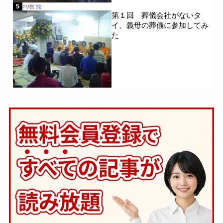
5
PV数
32
第１回 葬儀会社がないタ
イ、義母の葬儀に参加してみ
た