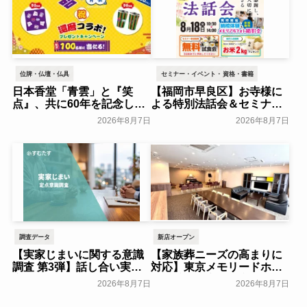
位牌・仏壇・仏具
セミナー・イベント・資格・書籍
日本香堂「青雲」と『笑
【福岡市早良区】お寺様に
点』、共に60年を記念した
よる特別法話会＆セミナー
初コラボ！オリジナルグッ
特典「無料試食会」を8月
2026年8月7日
2026年8月7日
ズのプレゼントキャンペー
18日(月)にシティホール飯
ンを実施～日本香堂～
倉にて開催！～ベルコ～
一般公開
一般公開
調査データ
新店オープン
【実家じまいに関する意識
【家族葬ニーズの高まりに
調査 第3弾】話し合い実施
対応】東京メモリードホー
率は29.5％で前回から低
ルに貸切型家族葬空間『第
2026年8月7日
2026年8月7日
下。「大相続時代」でも家
８ホール～Living～』オー
族の会話は進まず～すむた
プン～メモリードグループ