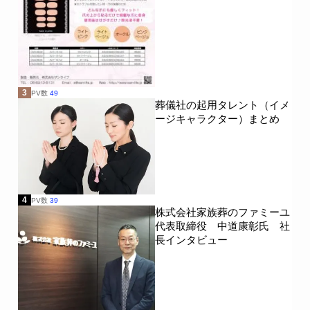
3
PV数
49
葬儀社の起用タレント（イメ
ージキャラクター）まとめ
4
PV数
39
株式会社家族葬のファミーユ
代表取締役 中道康彰氏 社
長インタビュー