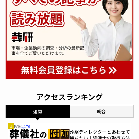
アクセスランキング
週間
総合
1
PV数
1,176
葬祭ディレクターとあわせて
持ちたい｜終活士の取得方法