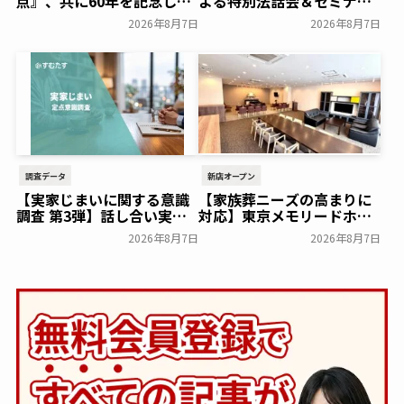
点』、共に60年を記念した
よる特別法話会＆セミナー
初コラボ！オリジナルグッ
特典「無料試食会」を8月
2026年8月7日
2026年8月7日
ズのプレゼントキャンペー
18日(月)にシティホール飯
ンを実施～日本香堂～
倉にて開催！～ベルコ～
一般公開
一般公開
調査データ
新店オープン
【実家じまいに関する意識
【家族葬ニーズの高まりに
調査 第3弾】話し合い実施
対応】東京メモリードホー
率は29.5％で前回から低
ルに貸切型家族葬空間『第
2026年8月7日
2026年8月7日
下。「大相続時代」でも家
８ホール～Living～』オー
族の会話は進まず～すむた
プン～メモリードグループ
す～
～
一般公開
一般公開