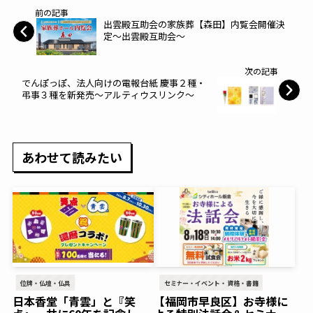
前の記事
出雲殿互助会の家族葬【森田】内覧会開催決
定～出雲殿互助会～
次の記事
でんぽっぽ、法人向けの電報台紙 慶事２種・
弔事３種を新発売～アルティウスリンク～
あわせて読みたい
位牌・仏壇・仏具
セミナー・イベント・資格・書籍
日本香堂「青雲」と『笑
【福岡市早良区】お寺様に