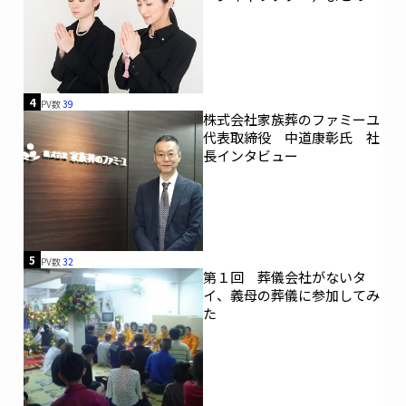
4
PV数
39
株式会社家族葬のファミーユ
代表取締役 中道康彰氏 社
長インタビュー
5
PV数
32
第１回 葬儀会社がないタ
イ、義母の葬儀に参加してみ
た