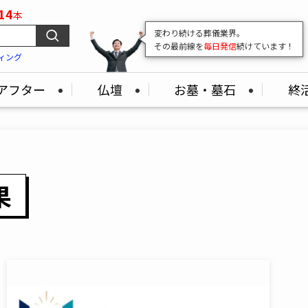
14
本
変わり続ける葬儀業界。
その最前線を
毎日発信
続けています！
ィング
アフター
仏壇
お墓・墓石
終
果