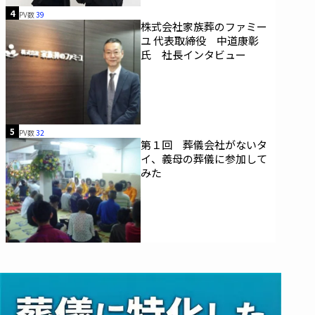
4
PV数
39
株式会社家族葬のファミー
ユ 代表取締役 中道康彰
氏 社長インタビュー
5
PV数
32
第１回 葬儀会社がないタ
イ、義母の葬儀に参加して
みた