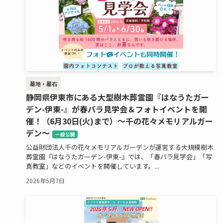
墓地・墓石
静岡県伊東市にある大型樹木葬霊園『はなうたガー
デン-伊東-』が春バラ見学会＆フォトイベントを開
催！（6月30日(火)まで）～千の花々メモリアルガー
デン～
一般公開
公益財団法人千の花々メモリアルガーデンが運営する大規模樹木
葬霊園『はなうたガーデン-伊東-』では、「春バラ見学会」「写
真教室」などのイベントを開催しています。...
2026年5月7日