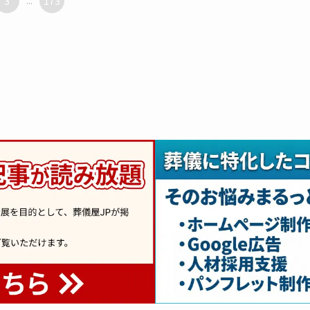
3
...
173