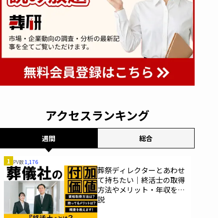
アクセスランキング
週間
総合
1
PV数
1,176
葬祭ディレクターとあわせ
て持ちたい｜終活士の取得
方法やメリット・年収を解
説