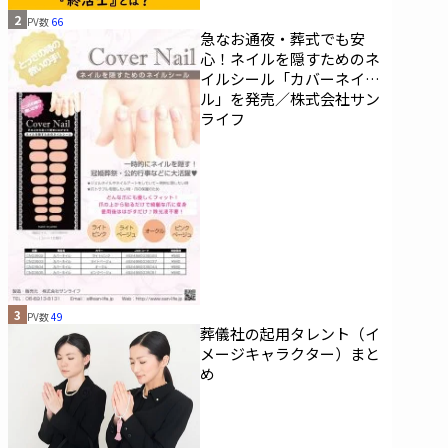
2
PV数
66
急なお通夜・葬式でも安
心！ネイルを隠すためのネ
イルシール「カバーネイ
ル」を発売／株式会社サン
ライフ
3
PV数
49
葬儀社の起用タレント（イ
メージキャラクター）まと
め