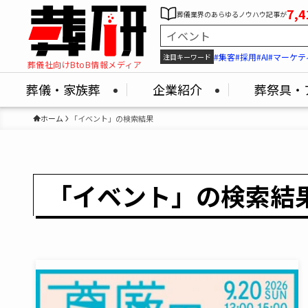
7,4
葬儀業界のあらゆるノウハウ記事が
#集客
#採用
#AI
#マーケテ
注目キーワード
葬儀社向けBtoB情報メディア
葬儀・家族葬
企業紹介
葬祭具・
ホーム
「イベント」の検索結果
「イベント」の検索結