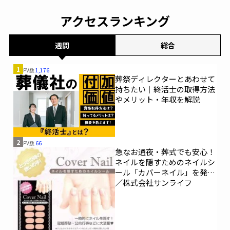
アクセスランキング
週間
総合
1
PV数
1,176
葬祭ディレクターとあわせて
持ちたい｜終活士の取得方法
やメリット・年収を解説
2
PV数
66
急なお通夜・葬式でも安心！
ネイルを隠すためのネイルシ
ール「カバーネイル」を発売
／株式会社サンライフ