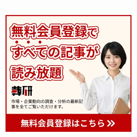
下。「大相続時代」でも家
８ホール～Living～』オー
族の会話は進まず～すむた
プン～メモリードグループ
す～
～
一般公開
一般公開