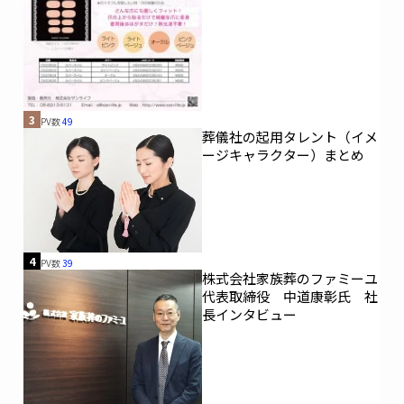
3
PV数
49
葬儀社の起用タレント（イメ
ージキャラクター）まとめ
4
PV数
39
株式会社家族葬のファミーユ
代表取締役 中道康彰氏 社
長インタビュー