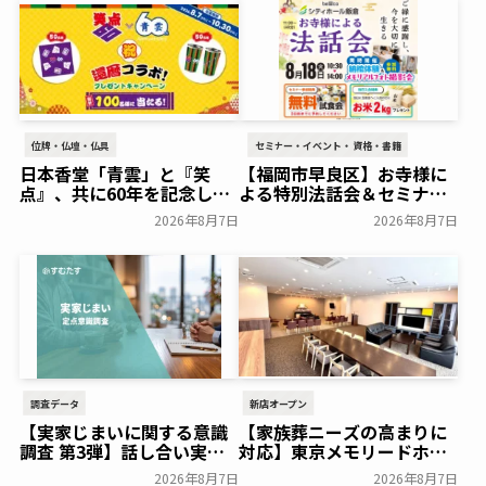
位牌・仏壇・仏具
セミナー・イベント・資格・書籍
日本香堂「青雲」と『笑
【福岡市早良区】お寺様に
点』、共に60年を記念した
よる特別法話会＆セミナー
初コラボ！オリジナルグッ
特典「無料試食会」を8月
2026年8月7日
2026年8月7日
ズのプレゼントキャンペー
18日(月)にシティホール飯
ンを実施～日本香堂～
倉にて開催！～ベルコ～
一般公開
一般公開
調査データ
新店オープン
【実家じまいに関する意識
【家族葬ニーズの高まりに
調査 第3弾】話し合い実施
対応】東京メモリードホー
率は29.5％で前回から低
ルに貸切型家族葬空間『第
2026年8月7日
2026年8月7日