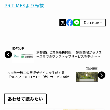
PR TIMESより転載
URLをコピー
前の記事
京都銀行と業務提携開始 │ 家財整理からリユ
ースまでのワンストップサービスを提供～リ
リーフ～
次の記事
AIで唯一無二の祭壇デザインを生成する
『NOA(ノア)』11月1日（金）サービス開始が
決定～abs～
あわせて読みたい