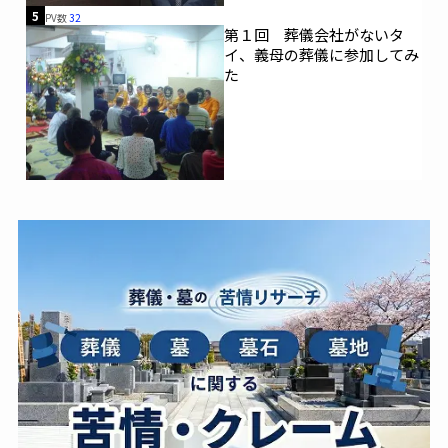
5
PV数
32
第１回 葬儀会社がないタ
イ、義母の葬儀に参加してみ
た