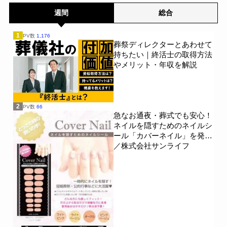
週間
総合
1
PV数
1,176
葬祭ディレクターとあわせて
持ちたい｜終活士の取得方法
やメリット・年収を解説
2
PV数
66
急なお通夜・葬式でも安心！
ネイルを隠すためのネイルシ
ール「カバーネイル」を発売
／株式会社サンライフ