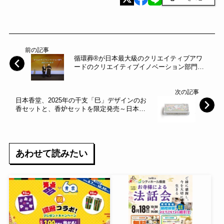
前の記事
循環葬®︎が日本最大級のクリエイティブアワ
ードのクリエイティブイノベーション部門に
て《ACCゴールド》を受賞～at FOREST～
次の記事
日本香堂、2025年の干支「巳」デザインのお
香セットと、香炉セットを限定発売～日本香
堂～
あわせて読みたい