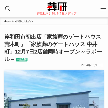
葬儀社向けBtoB情報メディア
ホーム
葬儀社の動向
岸和田市初出店「家族葬のゲートハウス
荒木町」「家族葬のゲートハウス 中井
町」12月7日2店舗同時オープン～ラポー
ル～
一般公開
2024年12月10日