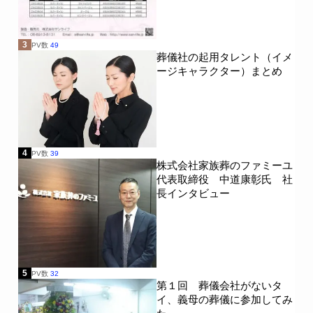
3
PV数
49
葬儀社の起用タレント（イメ
ージキャラクター）まとめ
4
PV数
39
株式会社家族葬のファミーユ
代表取締役 中道康彰氏 社
長インタビュー
5
PV数
32
第１回 葬儀会社がないタ
イ、義母の葬儀に参加してみ