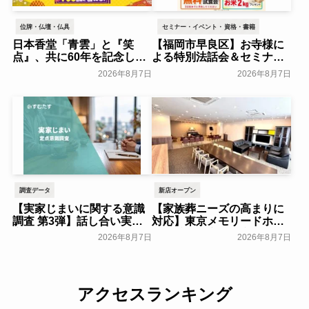
位牌・仏壇・仏具
セミナー・イベント・資格・書籍
日本香堂「青雲」と『笑
【福岡市早良区】お寺様に
点』、共に60年を記念した
よる特別法話会＆セミナー
初コラボ！オリジナルグッ
特典「無料試食会」を8月
2026年8月7日
2026年8月7日
ズのプレゼントキャンペー
18日(月)にシティホール飯
ンを実施～日本香堂～
倉にて開催！～ベルコ～
一般公開
一般公開
調査データ
新店オープン
【実家じまいに関する意識
【家族葬ニーズの高まりに
調査 第3弾】話し合い実施
対応】東京メモリードホー
率は29.5％で前回から低
ルに貸切型家族葬空間『第
2026年8月7日
2026年8月7日
下。「大相続時代」でも家
８ホール～Living～』オー
族の会話は進まず～すむた
プン～メモリードグループ
す～
～
一般公開
一般公開
アクセスランキング