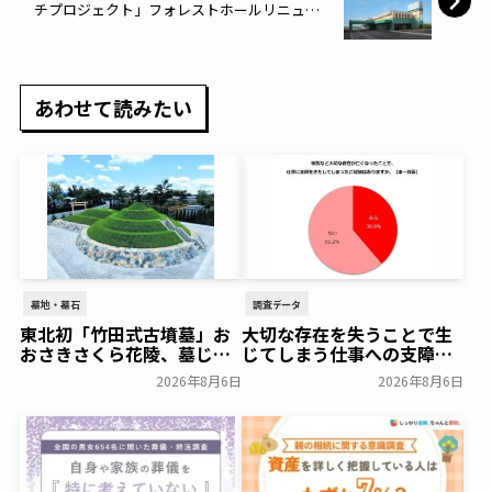
チプロジェクト」フォレストホールリニュー
アルオープンセレモニー記者発表のお知ら
せ〜有限会社 さいき〜
あわせて読みたい
墓地・墓石
調査データ
東北初「竹田式古墳墓」お
大切な存在を失うことで生
おさきさくら花陵、墓じま
じてしまう仕事への支障
いのご負担を軽減する「墓
「経験がある」38.8％～ビ
2026年8月6日
2026年8月6日
じまいアシストプラン」を
ースタイルグループ～
開始 ─ 合同永久埋葬（合祀
一般公開
墓）への改葬がお二人目以
降100,000円（税込）に
【株式会社前方後円墳】～
前方後円墳～