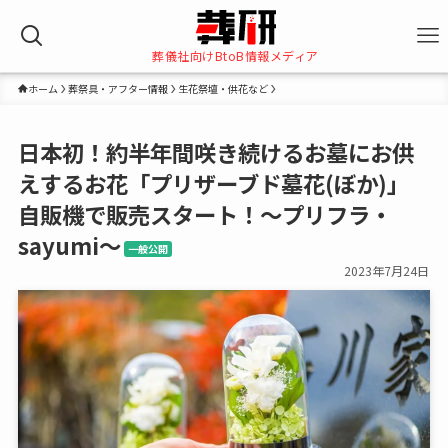
葬儀社向けBtoB情報メディア
ホーム
葬祭具・アフター情報
生花祭壇・供花など
日本初！約半年間咲き続けるお墓にお供
えするお花「プリザーブド墓花(ぼか)」
自販機で販売スタート！〜プリフラ・
sayumi〜
一般公開
2023年7月24日