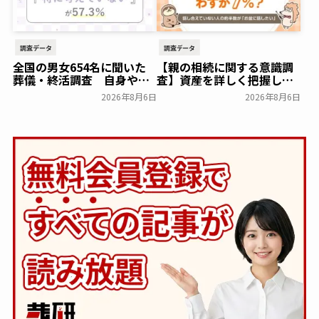
一般公開
調査データ
調査データ
全国の男女654名に聞いた
【親の相続に関する意識調
葬儀・終活調査 自身や家
査】資産を詳しく把握して
族の葬儀について「特に考
いる人はわずか7％？具体的
2026年8月6日
2026年8月6日
えていない」が57.3％～
に話せていない人の約半数
NEXER Group～
が「お盆に話したい」｜
一般公開
「しっかり保険、ちゃんと
節約。」が親の相続につい
て400名を対象に意識調査
を実施～Sasuke Financial
Lab～
一般公開