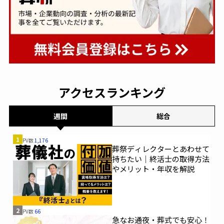
アクセスランキング
週間
総合
1
PV数
1,176
葬祭ディレクターとあわせて
持ちたい｜終活士の取得方法
やメリット・年収を解説
2
PV数
66
急なお通夜・葬式でも安心！