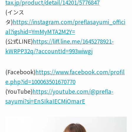
tax.jp/product/detail/14201/5776847
(インス
タ)
https://instagram.com/preflasayumi_offici
al?igshid=YmMyMTA2M2Y=
(公式LINE)
https://liff.line.me/1645278921-
kWRPP32q/?accountId=993wiwgj
(Facebook)
https://www.facebook.com/profil
e.php?id=100063501670770
(YouTube)
https://youtube.com/@prefla-
sayumi?si=EnSIkaIECMiOmarE