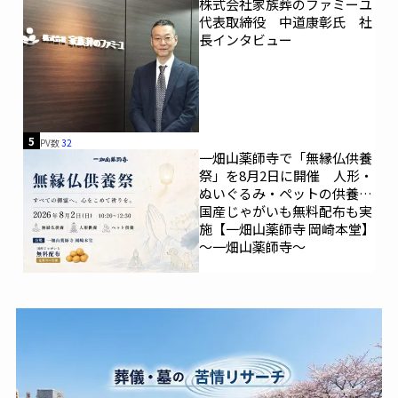
株式会社家族葬のファミーユ
代表取締役 中道康彰氏 社
長インタビュー
5
PV数
32
一畑山薬師寺で「無縁仏供養
祭」を8月2日に開催 人形・
ぬいぐるみ・ペットの供養、
国産じゃがいも無料配布も実
施【一畑山薬師寺 岡崎本堂】
～一畑山薬師寺～