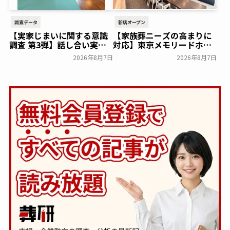
調査データ
新店オープン
【実家じまいに関する意識
【家族葬ニーズの高まりに
調査 第3弾】話し合い実施
対応】東京メモリードホー
率は29.5％で前回から低
ルに貸切型家族葬空間『第
2026年8月7日
2026年8月7日
下。「大相続時代」でも家
８ホール～Living～』オー
族の会話は進まず～すむた
プン～メモリードグループ
す～
～
一般公開
一般公開