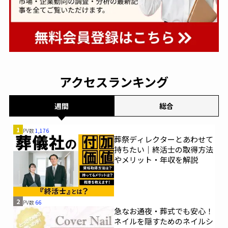
アクセスランキング
週間
総合
1
PV数
1,176
葬祭ディレクターとあわせて
持ちたい｜終活士の取得方法
やメリット・年収を解説
2
PV数
66
急なお通夜・葬式でも安心！
ネイルを隠すためのネイルシ