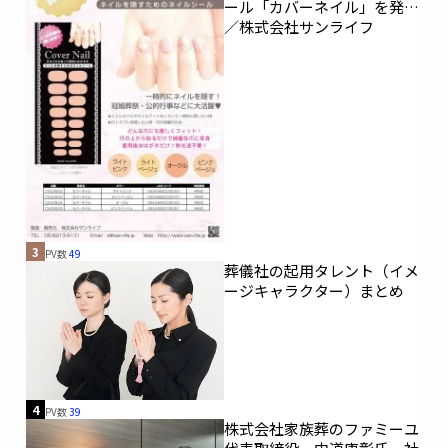
ール「カバーネイル」を発売
／株式会社サンライフ
3
PV数
49
葬儀社の起用タレント（イメ
ージキャラクター）まとめ
4
PV数
39
株式会社家族葬のファミーユ