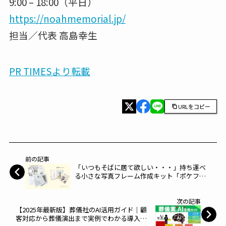
9:00 – 18:00（平日）
https://noahmemorial.jp/
担当／代表 高島幸生
PR TIMESより転載
URLをコピー
前の記事
「いつもそばに居て欲しい・・・」持ち運べ
る小さな写真フレーム作成キット「ポケフ
レ」をリリース～アスカネット～
次の記事
【2025年最新版】葬儀社のAI活用ガイド｜顧
客対応から葬儀演出まで実例でわかる導入の