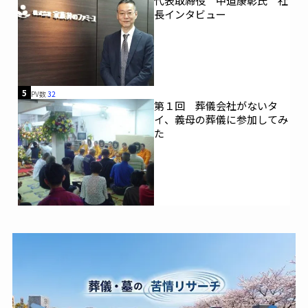
代表取締役 中道康彰氏 社
長インタビュー
5
PV数
32
第１回 葬儀会社がないタ
イ、義母の葬儀に参加してみ
た