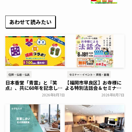
ポイントを解説
あわせて読みたい
位牌・仏壇・仏具
セミナー・イベント・資格・書籍
日本香堂「青雲」と『笑
【福岡市早良区】お寺様に
点』、共に60年を記念した
よる特別法話会＆セミナー
初コラボ！オリジナルグッ
特典「無料試食会」を8月
2026年8月7日
2026年8月7日
ズのプレゼントキャンペー
18日(月)にシティホール飯
ンを実施～日本香堂～
倉にて開催！～ベルコ～
一般公開
一般公開