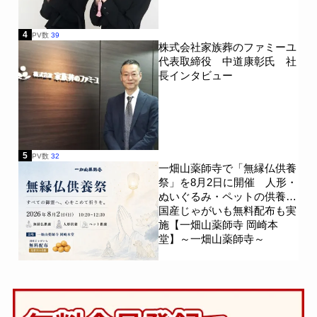
4
PV数
39
株式会社家族葬のファミーユ
代表取締役 中道康彰氏 社
長インタビュー
5
PV数
32
一畑山薬師寺で「無縁仏供養
祭」を8月2日に開催 人形・
ぬいぐるみ・ペットの供養、
国産じゃがいも無料配布も実
施【一畑山薬師寺 岡崎本
堂】～一畑山薬師寺～