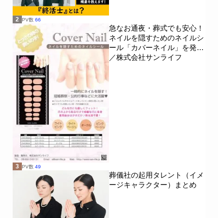
2
PV数
66
急なお通夜・葬式でも安心！
ネイルを隠すためのネイルシ
ール「カバーネイル」を発売
／株式会社サンライフ
3
PV数
49
葬儀社の起用タレント（イメ
ージキャラクター）まとめ