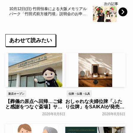
次の記事
10月12日(日) 竹田恒泰による大阪メモリアル
パーク「竹田式前方後円墳」説明会のお申し
込み受付中！フジテレビ『ノンストップ！』
番組内で紹介されました！～前方後円墳～
あわせて読みたい
新店オープン
位牌・仏壇・仏具
【葬儀の原点へ回帰…ご縁
おしゃれな夫婦位牌「ふた
と感謝をつなぐ斎場】サ
り位牌」をSAIKAIが発売～
ン・ライフ、「八王子北野
森正～
一般公開
2026年8月6日
2026年8月6日
ファミリーホール」を2026
年8月オープン～サン・ライ
フホールディング～
一般公開