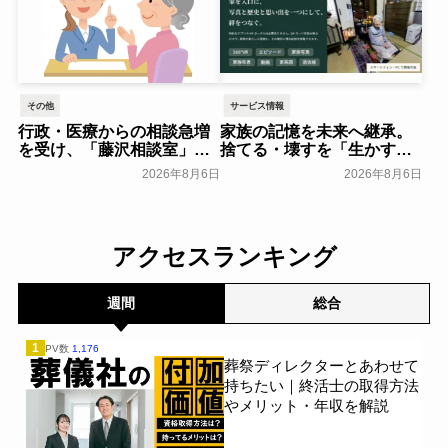
その他
サービス情報
行政・医療からの相談急増
家族の記憶を未来へ継承。
を受け、「藤沢相談室」を
捨てる・壊すを「生かす・
開設～アドバンスライフプ
遺す」に変え、核家族化に
2026年8月6日
2026年8月6日
ランニング～
よる社会的な孤立の解決糸
一般公開
口に/家族の思い出をVRで
保存する「ハウストーリ
ー」サービス開始～Ｌｅｏ
アクセスランキング
ｌｉｎｅ～
一般公開
週間
総合
1
PV数
1,176
葬祭ディレクターとあわせて
持ちたい｜終活士の取得方法
やメリット・年収を解説