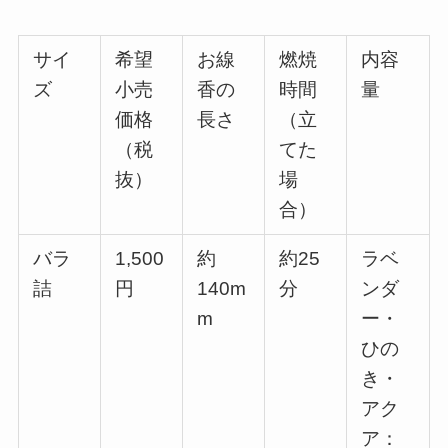
サイ
希望
お線
燃焼
内容
ズ
小売
香の
時間
量
価格
長さ
（立
（税
てた
抜）
場
合）
バラ
1,500
約
約25
ラベ
詰
円
140m
分
ンダ
m
ー・
ひの
き・
アク
ア：