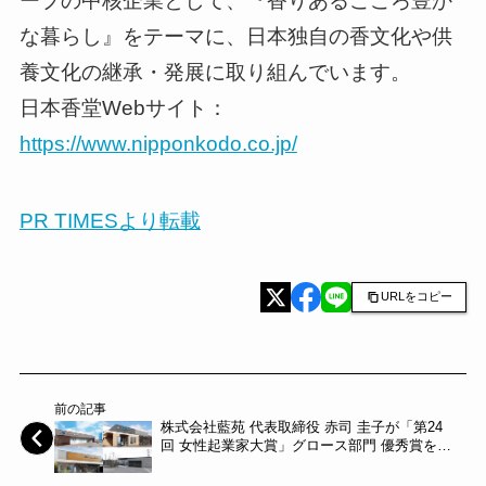
ープの中核企業として、『香りあるこころ豊か
な暮らし』をテーマに、日本独自の香文化や供
養文化の継承・発展に取り組んでいます。
日本香堂Webサイト：
https://www.nipponkodo.co.jp/
PR TIMESより転載
URLをコピー
前の記事
株式会社藍苑 代表取締役 赤司 圭子が「第24
回 女性起業家大賞」グロース部門 優秀賞を受
賞～藍苑～