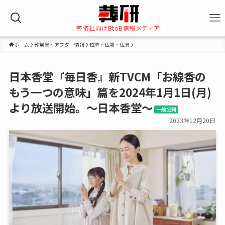
葬儀社向けBtoB情報メディア
ホーム
葬祭具・アフター情報
位牌・仏壇・仏具
日本香堂『毎日香』新TVCM「お線香の
もう一つの意味」篇を2024年1月1日(月)
より放送開始。～日本香堂～
一般公開
2023年12月20日