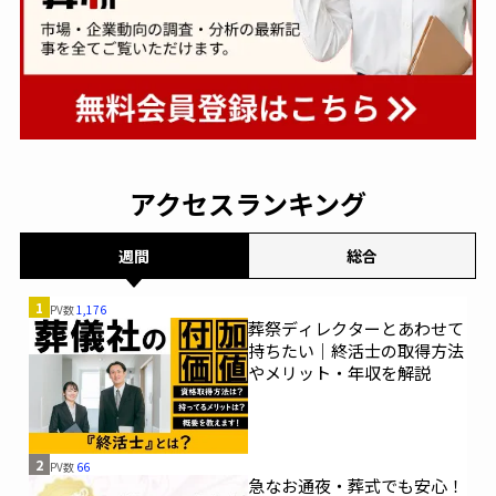
アクセスランキング
週間
総合
1
PV数
1,176
葬祭ディレクターとあわせて
持ちたい｜終活士の取得方法
やメリット・年収を解説
2
PV数
66
急なお通夜・葬式でも安心！