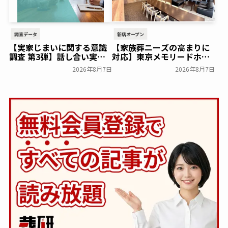
調査データ
新店オープン
【実家じまいに関する意識
【家族葬ニーズの高まりに
調査 第3弾】話し合い実施
対応】東京メモリードホー
率は29.5％で前回から低
ルに貸切型家族葬空間『第
2026年8月7日
2026年8月7日
下。「大相続時代」でも家
８ホール～Living～』オー
族の会話は進まず～すむた
プン～メモリードグループ
す～
～
一般公開
一般公開