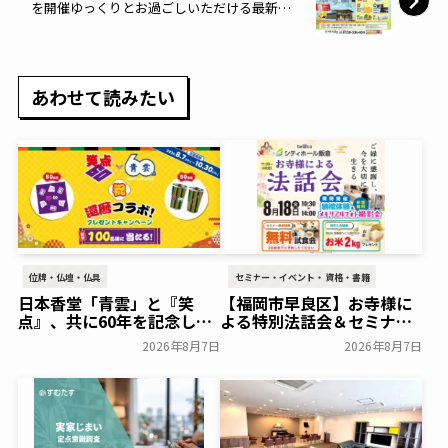
を開催ゆっくりとお過ごしいただける最新設
備をご見学いただけます～あいプラン～
あわせて読みたい
位牌・仏壇・仏具
セミナー・イベント・資格・書籍
日本香堂「青雲」と『笑
【福岡市早良区】お寺様に
点』、共に60年を記念した
よる特別法話会＆セミナー
初コラボ！オリジナルグッ
特典「無料試食会」を8月
2026年8月7日
2026年8月7日
ズのプレゼントキャンペー
18日(月)にシティホール飯
ンを実施～日本香堂～
倉にて開催！～ベルコ～
一般公開
一般公開