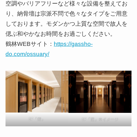
空調やバリアフリーなど様々な設備を整えてお
り、納骨壇は宗派不問で色々なタイプをご用意
しております。モダンかつ上質な空間で故人を
偲ぶ和やかなお時間をお過ごしください。
鶴林WEBサイト：
https://gassho-
do.com/ossuary/
5F「煌」
5F「蓮」※イメージ