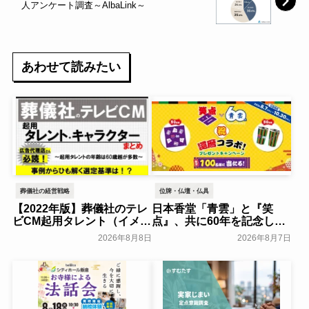
人アンケート調査～AlbaLink～
あわせて読みたい
葬儀社の経営戦略
位牌・仏壇・仏具
【2022年版】葬儀社のテレ
日本香堂「青雲」と『笑
ビCM起用タレント（イメー
点』、共に60年を記念した
ジキャラクター）まとめ
初コラボ！オリジナルグッ
2026年8月8日
2026年8月7日
ズのプレゼントキャンペー
葬研会員限定
ンを実施～日本香堂～
一般公開