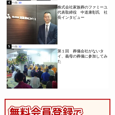
4
PV数
39
株式会社家族葬のファミーユ
代表取締役 中道康彰氏 社
長インタビュー
5
PV数
32
第１回 葬儀会社がないタ
イ、義母の葬儀に参加してみ
た