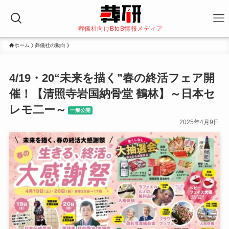
葬儀社向けBtoB情報メディア
ホーム
葬儀社の動向
4/19・20“未来を描く”春の終活フェア開
催！【清照寺岩国納骨堂 鶴林】～日本セ
レモ二ー～
一般公開
2025年4月9日