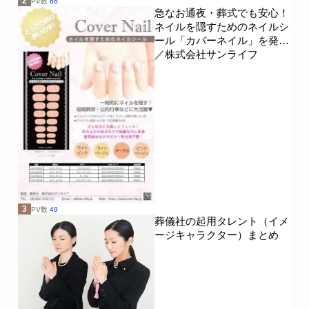
2
PV数
66
急なお通夜・葬式でも安心！
ネイルを隠すためのネイルシ
ール「カバーネイル」を発売
／株式会社サンライフ
3
PV数
49
葬儀社の起用タレント（イメ
ージキャラクター）まとめ