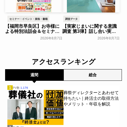
セミナー・イベント・資格・書籍
調査データ
【福岡市早良区】お寺様に
【実家じまいに関する意識
よる特別法話会＆セミナー
調査 第3弾】話し合い実施
特典「無料試食会」を8月
率は29.5％で前回から低
2026年8月7日
2026年8月7日
18日(月)にシティホール飯
下。「大相続時代」でも家
倉にて開催！～ベルコ～
族の会話は進まず～すむた
す～
一般公開
一般公開
アクセスランキング
週間
総合
1
PV数
1,176
葬祭ディレクターとあわせて
持ちたい｜終活士の取得方法
やメリット・年収を解説